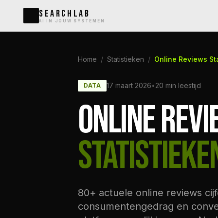
SEARCHLAB
AI IN JOUW SYSTEMEN
Home
/
Statistieken
/
Online Reviews St
17 maart 2026
•
20 min leestijd
DATA
ONLINE REV
STATISTIEKE
80+ actuele online reviews ci
consumentengedrag en conver