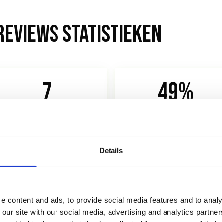
REVIEWS STATISTIEKEN
7
49%
gemiddeld aantal reviews
vertrouwt reviews als
gelezen
persoonlijke tips
Podium 2026
BrightLocal 2026
Details
P
e content and ads, to provide social media features and to analy
 our site with our social media, advertising and analytics partn