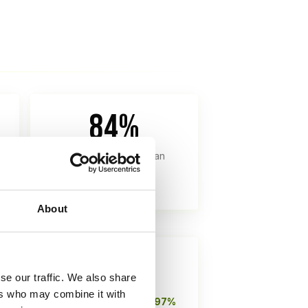
84%
vertrouwt reviews van
vreemden online
Podium 2026
About
se our traffic. We also share
ers who may combine it with
97%