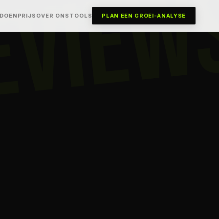
EVIEW
 DOEN
PRIJS
OVER ONS
TOOLS
PLAN EEN GROEI-ANALYSE