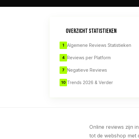
OVERZICHT STATISTIEKEN
Algemene Reviews Statistieken
1
Reviews per Platform
4
Negatieve Reviews
7
Trends 2026 & Verder
10
Online reviews zijn 
tot de webshop met 