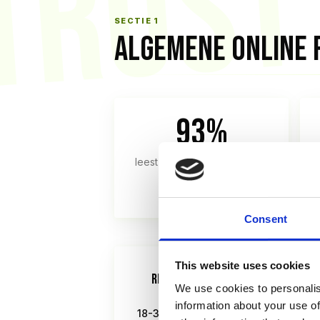
TRUST
SECTIE 1
ALGEMENE ONLINE 
93%
leest reviews voor aankoop
BrightLocal 2026
Consent
This website uses cookies
REVIEWGEDRAG PER LEEFTIJDSGROE
We use cookies to personalis
information about your use of
18-34 jaar (leest reviews)