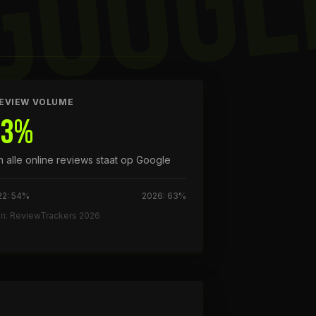
GOOGL
EVIEW VOLUME
63%
n alle online reviews staat op Google
22: 54%
2026: 63%
on: ReviewTrackers 2026