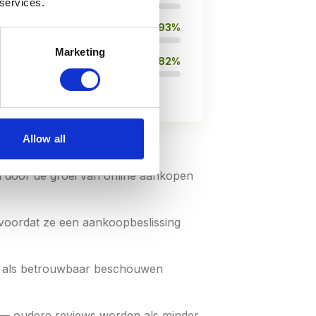
 services.
93%
Marketing
82%
Allow all
ws (BrightLocal 2026)
 door de groei van online aankopen
voordat ze een aankoopbeslissing
ng als betrouwbaar beschouwen
 — oudere reviews worden als minder