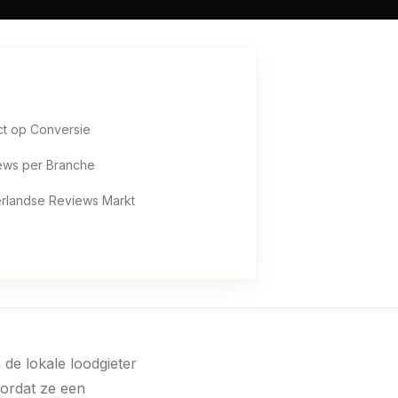
ct op Conversie
ews per Branche
rlandse Reviews Markt
 de lokale loodgieter
ordat ze een