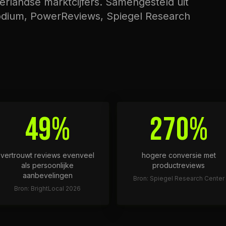
erlandse marktcijfers. Samengesteld uit
odium, PowerReviews, Spiegel Research
49%
270%
vertrouwt reviews evenveel
hogere conversie met
als persoonlijke
productreviews
aanbevelingen
Bron: Spiegel Research Center
Bron: BrightLocal 2026