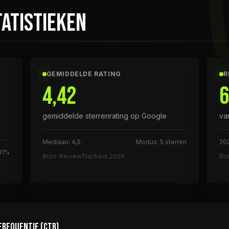
ATISTIEKEN
GEMIDDELDE RATING
R
4,42
gemiddelde sterrenrating op Google
va
Mediaan: 4,5
Modus: 5 sterren
20
81%
Bron: ReviewTrackers 2026
Br
FREQUENTIE (CTR)