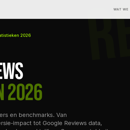
R
WAT WE
atistieken 2026
IEWS
N 2026
jfers en benchmarks. Van
sie-impact tot Google Reviews data,