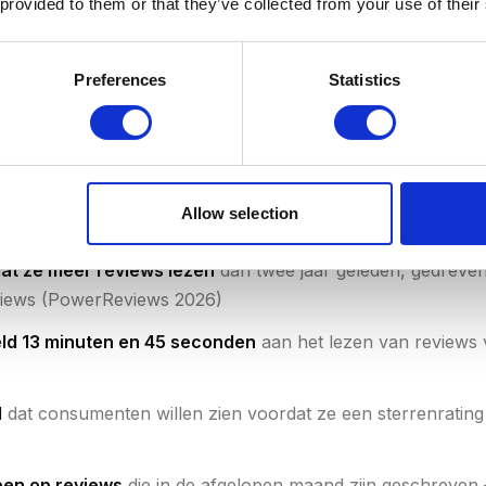
 provided to them or that they’ve collected from your use of their
Preferences
Statistics
 2026, Podium State of Reviews 2026
Allow selection
views lezen
, leest ook de reacties van het bedrijf op revie
t ze meer reviews lezen
dan twee jaar geleden, gedreven
views (PowerReviews 2026)
d 13 minuten en 45 seconden
aan het lezen van reviews 
l
dat consumenten willen zien voordat ze een sterrenrati
een op reviews
die in de afgelopen maand zijn geschreven