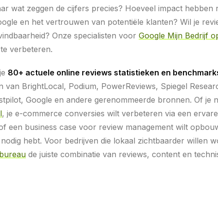
ar wat zeggen de cijfers precies? Hoeveel impact hebben 
oogle en het vertrouwen van potentiële klanten? Wil je revi
 vindbaarheid? Onze specialisten voor
Google Mijn Bedrijf op
 te verbeteren.
je
80+ actuele online reviews statistieken en benchmark
 van BrightLocal, Podium, PowerReviews, Spiegel Resear
stpilot, Google en andere gerenommeerde bronnen. Of je n
l
, je e-commerce conversies wilt verbeteren via een ervar
of een business case voor review management wilt opbou
je nodig hebt. Voor bedrijven die lokaal zichtbaarder willen 
bureau
de juiste combinatie van reviews, content en techn