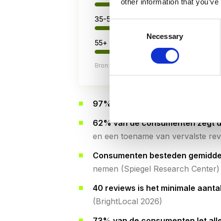
other information that you’ve
35-54 jaar (leest reviews)
Consent
Necessary
Selection
55+ jaar (leest reviews)
Bron: BrightLocal Consumer Review Survey
97% van de consumenten die re
62% van de consumenten zegt da
en een toename van vervalste re
Consumenten besteden gemiddel
nemen (Spiegel Research Center)
40 reviews is het minimale aanta
(BrightLocal 2026)
73% van de consumenten let all