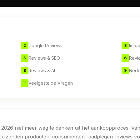
Google Reviews
Impa
2
3
Reviews & SEO
Revi
5
6
Reviews & AI
Nede
8
9
Veelgestelde Vragen
11
in 2026 niet meer weg te denken uit het aankoopproces. Van
duizenden producten: consumenten raadplegen reviews vo