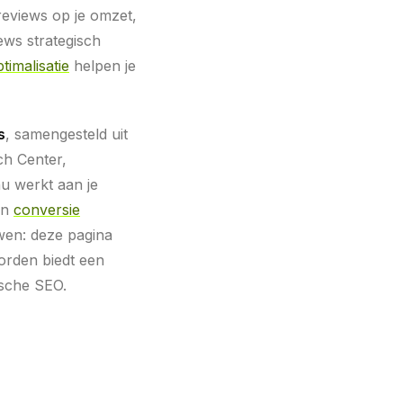
reviews op je omzet,
ews strategisch
timalisatie
helpen je
s
, samengesteld uit
ch Center,
u werkt aan je
en
conversie
wen: deze pagina
worden biedt een
ische SEO.