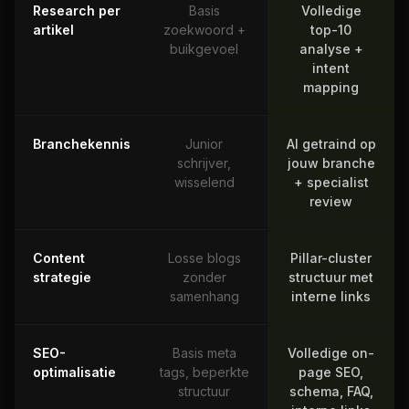
Research per
Basis
Volledige
artikel
zoekwoord +
top-10
buikgevoel
analyse +
intent
mapping
Branchekennis
Junior
AI getraind op
schrijver,
jouw branche
wisselend
+ specialist
review
Content
Losse blogs
Pillar-cluster
strategie
zonder
structuur met
samenhang
interne links
SEO-
Basis meta
Volledige on-
optimalisatie
tags, beperkte
page SEO,
structuur
schema, FAQ,