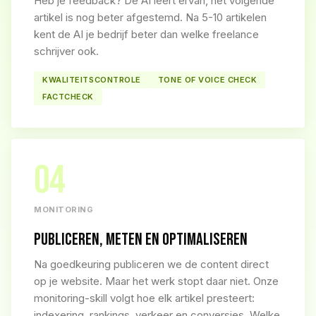
Heb je feedback? De AI leert ervan, het volgende
artikel is nog beter afgestemd. Na 5-10 artikelen
kent de AI je bedrijf beter dan welke freelance
schrijver ook.
KWALITEITSCONTROLE
TONE OF VOICE CHECK
FACTCHECK
04
MONITORING
PUBLICEREN, METEN EN OPTIMALISEREN
Na goedkeuring publiceren we de content direct
op je website. Maar het werk stopt daar niet. Onze
monitoring-skill volgt hoe elk artikel presteert:
indexering, rankings, verkeer en conversies. Welke