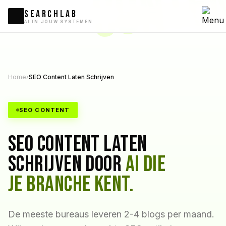
CONTE
SEARCHLAB
AI IN JOUW SYSTEMEN
Home
›
SEO Content Laten Schrijven
SEO CONTENT
SEO content laten
schrijven door
AI die
je branche kent.
De meeste bureaus leveren 2-4 blogs per maand.