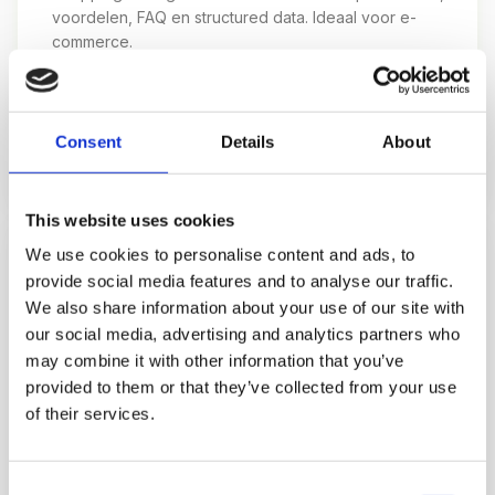
voordelen, FAQ en structured data. Ideaal voor e-
commerce.
Analyse:
Zoekvolume per product, concurrentie,
→
USP’s
Consent
Details
About
Uitvoering:
50-500+ unieke productpagina’s
→
This website uses cookies
We use cookies to personalise content and ads, to
KENNISBANK
provide social media features and to analyse our traffic.
EEN COMPLETE KNOWLEDGE BASE
We also share information about your use of our site with
Een gestructureerde kennisbank die elke vraag van
our social media, advertising and analytics partners who
je doelgroep beantwoordt. Denk aan een glossary,
may combine it with other information that you’ve
how-to gidsen, FAQ-pagina’s en tutorials. Elk stuk
provided to them or that they’ve collected from your use
content is een extra ingang vanuit Google. En hoe
of their services.
meer vragen je beantwoordt, hoe meer Google je
ziet als autoriteit in je vakgebied.
Consent