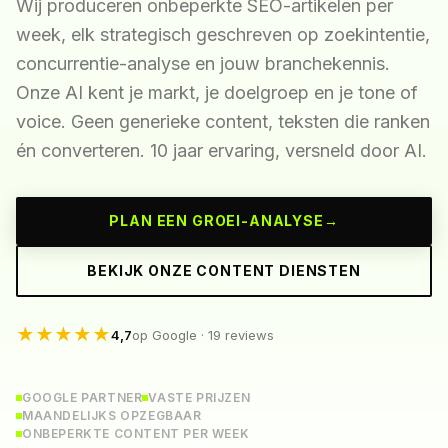
Wij produceren onbeperkte SEO-artikelen per
week, elk strategisch geschreven op zoekintentie,
concurrentie-analyse en jouw branchekennis.
Onze AI kent je markt, je doelgroep en je tone of
voice. Geen generieke content, teksten die ranken
én converteren. 10 jaar ervaring, versneld door AI.
PLAN EEN GROEI-ANALYSE
→
BEKIJK ONZE CONTENT DIENSTEN
★
★
★
★
★
4,7
op Google · 19 reviews
GOOGLE PARTNER
VASTE PRIJZEN
MAANDELIJKS OPZEGBAAR
ONBEPERKTE CONTENT PER WEEK