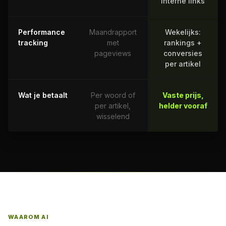
interne links
Performance
Maandrapport
Wekelijks:
tracking
met
rankings +
pageviews
conversies
per artikel
Wat je betaalt
Per woord of
Vaste prijs,
per artikel,
helder vooraf
wisselend
WAAROM AI