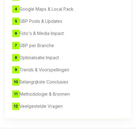
Google Maps & Local Pack
4
GBP Posts & Updates
5
Foto's & Media Impact
6
GBP per Branche
7
Optimalisatie Impact
8
Trends & Voorspellingen
9
Belangrijkste Conclusies
10
Methodologie & Bronnen
11
Veelgestelde Vragen
12