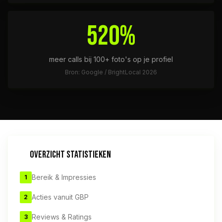
520%
meer calls bij 100+ foto's op je profiel
Bron: Google / BrightLocal 2026
OVERZICHT STATISTIEKEN
Bereik & Impressies
1
Acties vanuit GBP
2
Reviews & Ratings
3