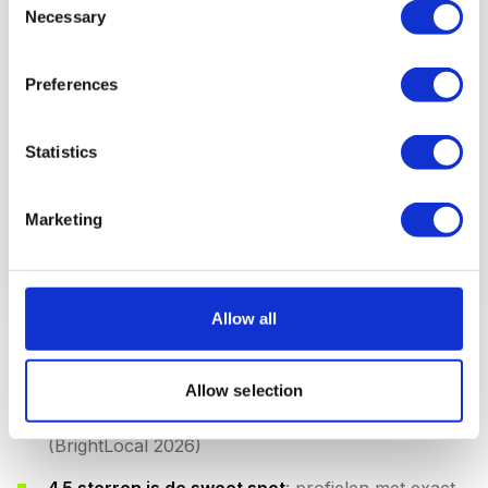
Necessary
Selection
4.5 sterren (sweet spot)
44% CTR
Preferences
4.0 sterren
34% CTR
Statistics
3.5 sterren
19% CTR
3.0 sterren of lager
9% CTR
Marketing
Bron: BrightLocal Consumer Survey 2026, ReviewTrackers
CTR Study
Allow all
Bedrijven met 50+ Google reviews hebben 266%
meer kans
om in het Local Pack te verschijnen
Allow selection
dan bedrijven met minder dan 10 reviews
(BrightLocal 2026)