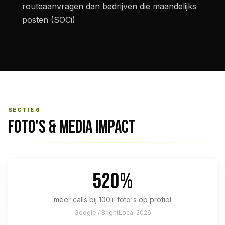
routeaanvragen dan bedrijven die maandelijks
posten (SOCi)
SECTIE 6
FOTO'S & MEDIA IMPACT
520%
meer calls bij 100+ foto's op profiel
Google / BrightLocal 2026