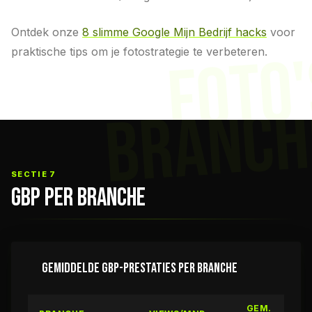
Ontdek onze
8 slimme Google Mijn Bedrijf hacks
voor
FOTO
praktische tips om je fotostrategie te verbeteren.
BRANCH
SECTIE 7
GBP PER BRANCHE
GEMIDDELDE GBP-PRESTATIES PER BRANCHE
GEM.
G