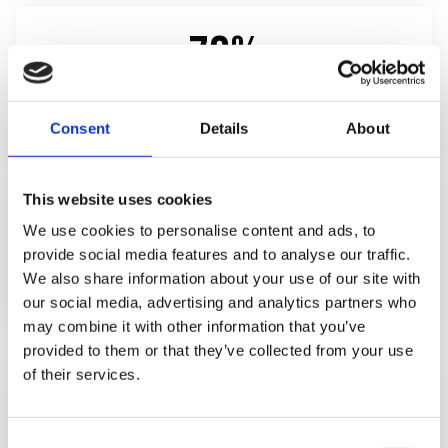
73%
let alleen op reviews van afgelopen maand
BrightLocal 2026
Consent
Details
About
40+
This website uses cookies
We use cookies to personalise content and ads, to
provide social media features and to analyse our traffic.
reviews nodig voor betrouwbare rating
We also share information about your use of our site with
BrightLocal 2026
our social media, advertising and analytics partners who
may combine it with other information that you’ve
provided to them or that they’ve collected from your use
of their services.
IMPACT VAN STERRENRATING OP KLIKKEN
Consent
5.0 sterren
39% CTR