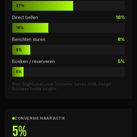
27%
Direct bellen
16%
16%
Berichten sturen
8%
8%
Boeken / reserveren
5%
5%
Bron: BrightLocal Local Consumer Survey 2026, Google
Business Profile Insights
CONVERSIE NAAR ACTIE
5%