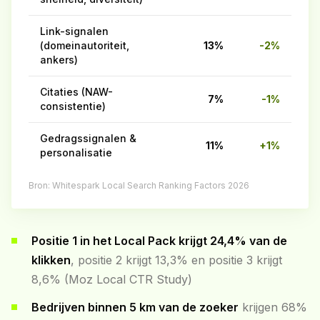
Link-signalen
(domeinautoriteit,
13%
-2%
ankers)
Citaties (NAW-
7%
-1%
consistentie)
Gedragssignalen &
11%
+1%
personalisatie
Bron: Whitespark Local Search Ranking Factors 2026
Positie 1 in het Local Pack krijgt 24,4% van de
klikken
, positie 2 krijgt 13,3% en positie 3 krijgt
8,6% (Moz Local CTR Study)
Bedrijven binnen 5 km van de zoeker
krijgen 68%