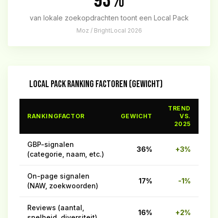
93%
van lokale zoekopdrachten toont een Local Pack
Moz / BrightLocal 2026
LOCAL PACK RANKING FACTOREN (GEWICHT)
TREND
RANKINGFACTOR
GEWICHT
VS.
2025
GBP-signalen
36%
+3%
(categorie, naam, etc.)
On-page signalen
17%
-1%
(NAW, zoekwoorden)
Reviews (aantal,
16%
+2%
snelheid, diversiteit)