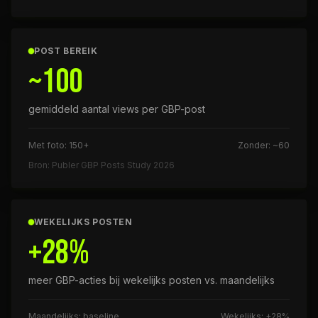
POST BEREIK
~100
gemiddeld aantal views per GBP-post
Met foto: 150+
Zonder: ~60
Bron: Publer GBP Posts Study 2026
WEKELIJKS POSTEN
+28%
meer GBP-acties bij wekelijks posten vs. maandelijks
Maandelijks: baseline
Wekelijks: +28%