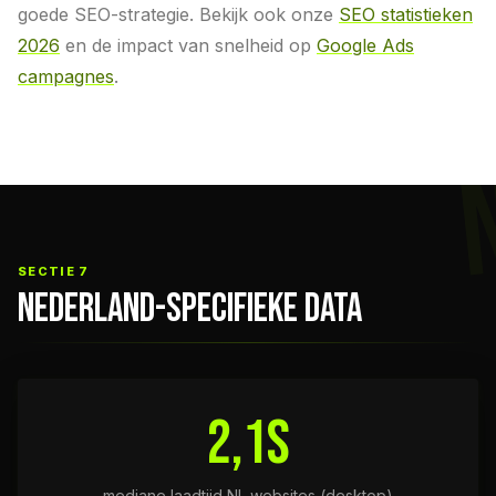
goede SEO-strategie. Bekijk ook onze
SEO statistieken
2026
en de impact van snelheid op
Google Ads
campagnes
.
SECTIE 7
NEDERLAND-SPECIFIEKE DATA
2,1s
mediane laadtijd NL websites (desktop)