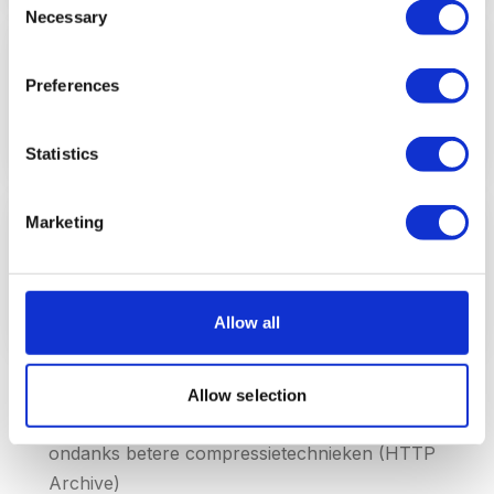
Necessary
Selection
1,7x
Preferences
langzamer is mobiel dan desktop (gemiddeld)
HTTP Archive 2026
Statistics
73%
Marketing
van mobiele sites laadt te traag volgens Google
Think with Google 2026
Allow all
De gemiddelde mobiele pagina
weegt 2,4 MB in
Allow selection
2026, een stijging van 18% ten opzichte van 2024,
ondanks betere compressietechnieken (HTTP
Archive)