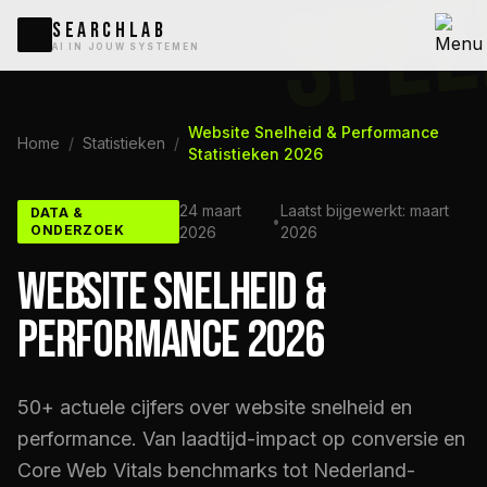
SPEE
SEARCHLAB
AI IN JOUW SYSTEMEN
Website Snelheid & Performance
Home
/
Statistieken
/
Statistieken 2026
24 maart
Laatst bijgewerkt: maart
DATA &
•
ONDERZOEK
2026
2026
WEBSITE SNELHEID &
PERFORMANCE 2026
50+ actuele cijfers over website snelheid en
performance. Van laadtijd-impact op conversie en
Core Web Vitals benchmarks tot Nederland-