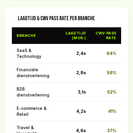
LAADTIJD & CWV PASS RATE PER BRANCHE
LAADTIJD
CWV PASS
BRANCHE
(MOB.)
RATE
SaaS &
2,4s
64%
Technology
Financiële
2,8s
58%
dienstverlening
B2B
3,1s
52%
dienstverlening
E-commerce &
4,2s
41%
Retail
Travel &
4,6s
37%