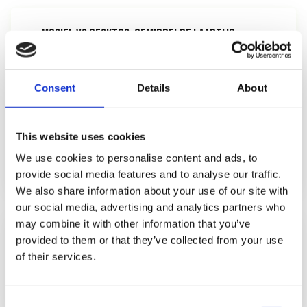
MOBIEL VS DESKTOP: GEMIDDELDE LAADTIJD
Desktop
2,1s
Consent
Details
About
Tablet
3,1s
Mobiel (4G)
3,6s
Mobiel (3G)
8,7s
This website uses cookies
Bron: HTTP Archive State of the Web 2026, Google
We use cookies to personalise content and ads, to
PageSpeed Insights Aggregates
provide social media features and to analyse our traffic.
We also share information about your use of our site with
our social media, advertising and analytics partners who
may combine it with other information that you’ve
61%
provided to them or that they’ve collected from your use
of their services.
van al het webverkeer komt van mobiele apparaten
Statcounter 2026
Consent