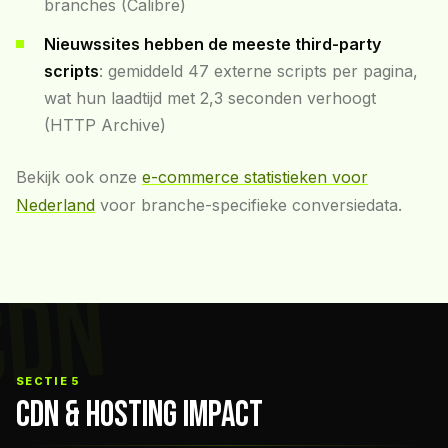
branches (Calibre)
Nieuwssites hebben de meeste third-party
scripts
: gemiddeld 47 externe scripts per pagina,
wat hun laadtijd met 2,3 seconden verhoogt
(HTTP Archive)
Bekijk ook onze
e-commerce statistieken voor
Nederland
voor branche-specifieke conversiedata.
CDN
SECTIE 5
CDN & HOSTING IMPACT