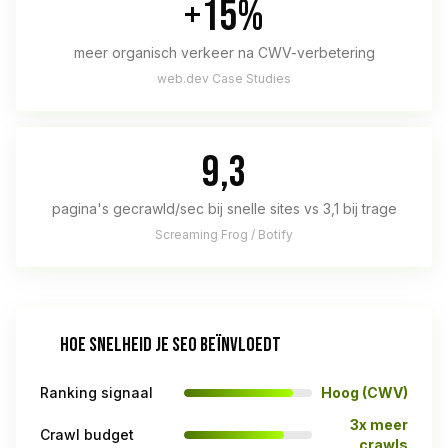
+15%
meer organisch verkeer na CWV-verbetering
web.dev Case Studies
9,3
pagina's gecrawld/sec bij snelle sites vs 3,1 bij trage
Screaming Frog / Botify
HOE SNELHEID JE SEO BEÏNVLOEDT
Ranking signaal
Hoog (CWV)
3x meer
Crawl budget
crawls