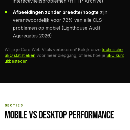
interactiviteitsproblemen (HTTP Archive)
Afbeeldingen zonder breedte/hoogte
zijn
verantwoordelijk voor 72% van alle CLS-
problemen op mobiel (Lighthouse Audit
Aggregates 2026)
Wil je je Core Web Vitals verbeteren? Bekijk onze
technische
SEO statistieken
voor meer diepgang, of lees hoe je
SEO kunt
uitbesteden
.
SECTIE 3
MOBILE VS DESKTOP PERFORMANCE