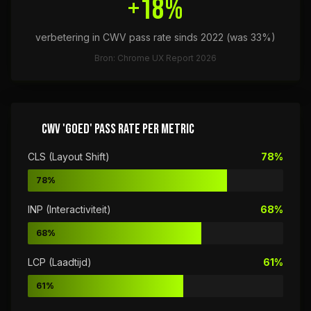
+18%
verbetering in CWV pass rate sinds 2022 (was 33%)
Bron: Chrome UX Report 2026
CWV 'GOED' PASS RATE PER METRIC
CLS (Layout Shift)
78%
78%
INP (Interactiviteit)
68%
68%
LCP (Laadtijd)
61%
61%