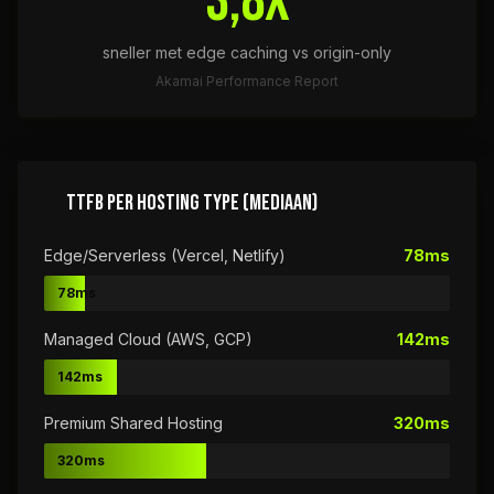
3,8x
sneller met edge caching vs origin-only
Akamai Performance Report
TTFB PER HOSTING TYPE (MEDIAAN)
Edge/Serverless (Vercel, Netlify)
78ms
78ms
Managed Cloud (AWS, GCP)
142ms
142ms
Premium Shared Hosting
320ms
320ms