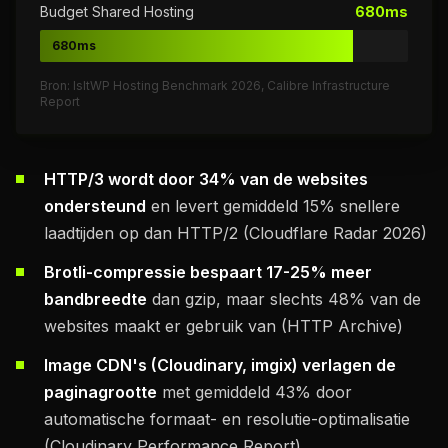
Budget Shared Hosting
680ms
680ms
Bron: IsItWP Hosting Benchmark 2026, Calibre Infrastructure
Report
HTTP/3 wordt door 34% van de websites
ondersteund
en levert gemiddeld 15% snellere
laadtijden op dan HTTP/2 (Cloudflare Radar 2026)
Brotli-compressie bespaart 17-25% meer
bandbreedte
dan gzip, maar slechts 48% van de
websites maakt er gebruik van (HTTP Archive)
Image CDN's (Cloudinary, imgix) verlagen de
paginagrootte
met gemiddeld 43% door
automatische formaat- en resolutie-optimalisatie
(Cloudinary Performance Report)