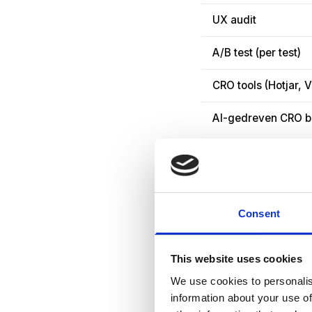
UX audit
A/B test (per test)
CRO tools (Hotjar, 
AI-gedreven CRO b
De spreiding is groo
een heel ander verh
Consent
user research en een
Wat bepaalt de 
This website uses cookies
We use cookies to personalis
Voordat we per onder
information about your use of
conversie optimalisati