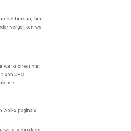
an het bureau, hun
nder vergelijken we
e werkt direct met
van een CRO
lisatie.
n welke pagina's
ien waar gebruikers