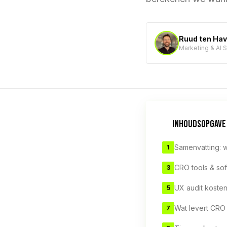
Ruud ten Ha
Marketing & AI 
INHOUDSOPGAVE
Samenvatting: 
1
CRO tools & so
3
UX audit koste
5
Wat levert CRO
7