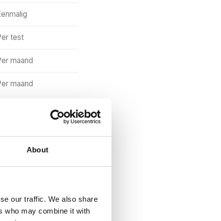
Eenmalig
er test
Per maand
Per maand
ie verbeterpunten is
eerdere A/B testen,
About
 elk onderdeel.
se our traffic. We also share
de totaalprijs van
ers who may combine it with