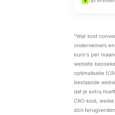
Tips om kosten
9
"Wat kost conver
ondernemers en 
euro's per maand
website bezoeker
optimalisatie (CR
bestaande websi
dat je extra hoeft
CRO kost, welke 
zich terugverdien