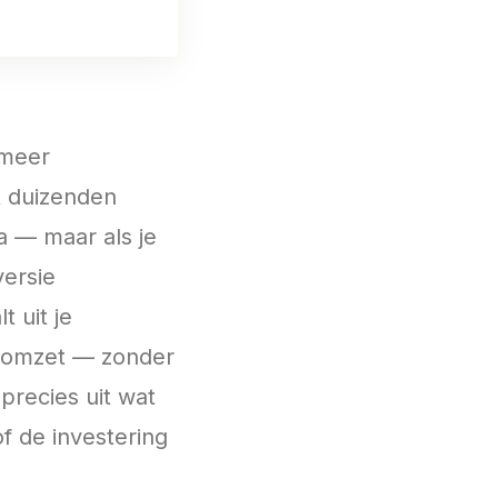
 meer
t duizenden
a — maar als je
versie
 uit je
 omzet — zonder
 precies uit wat
f de investering