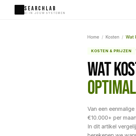
SEARCHLAB
AI IN JOUW SYSTEMEN
Home
/
Kosten
/
Wat 
KOSTEN & PRIJZEN
WAT KOS
OPTIMAL
Van een eenmalige 
€10.000+ per maand
In dit artikel verge
berekenen we wann