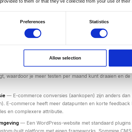
 provided to them or that they’ve collected from your use of their
mplexiteit van je website
— Een eenvoudige bedrijfswebsit
al dan een webshop met 50.000 producten, meerdere cate
Preferences
Statistics
out. Hoe groter en complexer, hoe meer analyse- en testwe
ersiepercentage
— Als je op 0,5% zit terwijl je branchegem
verbetering. Zit je al op 4%? Dan zijn verbeteringen lastig
t al dichter bij het plafond.
Allow selection
websiteverkeer
— Meer verkeer betekent dat je sneller stati
ijgt, waardoor je meer testen per maand kunt draaien en de 
sie
— E-commerce conversies (aankopen) zijn anders dan 
n). E-commerce heeft meer datapunten en korte feedback 
les en complexere attributie.
omgeving
— Een WordPress-website met standaard plugins i
custom-built platform met eigen frameworks. Sommige CM