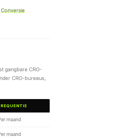
l
Conversie
est gangbare CRO-
 onder CRO-bureaus,
FREQUENTIE
Per maand
Per maand