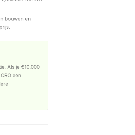
kan bouwen en
rijs.
ie. Als je €10.000
r CRO een
dere