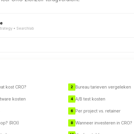
ve
Strategy • Searchlab
wat kost CRO?
Bureau tarieven vergeleken
2
ftware kosten
A/B test kosten
4
n
Per project vs. retainer
6
 op? (ROI)
Wanneer investeren in CRO?
8