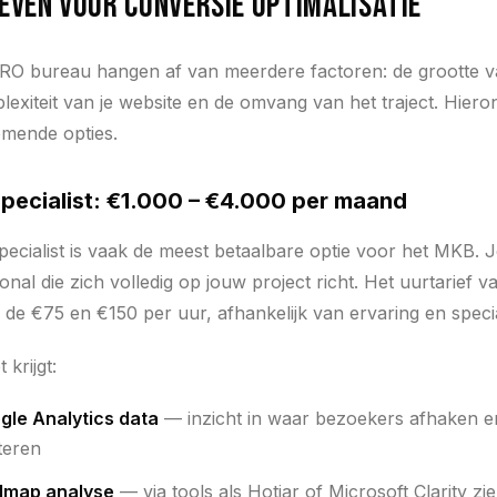
ieven voor conversie optimalisatie
RO bureau hangen af van meerdere factoren: de grootte v
plexiteit van je website en de omvang van het traject. Hiero
omende opties.
pecialist: €1.000 – €4.000 per maand
ecialist is vaak de meest betaalbare optie voor het MKB. J
nal die zich volledig op jouw project richt. Het uurtarief 
n de €75 en €150 per uur, afhankelijk van ervaring en specia
 krijgt:
gle Analytics data
— inzicht in waar bezoekers afhaken e
teren
lmap analyse
— via tools als Hotjar of Microsoft Clarity z