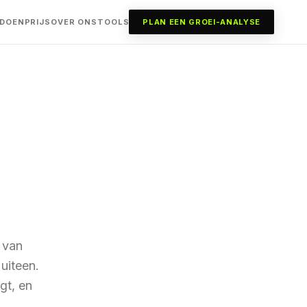
 DOEN
PRIJS
OVER ONS
TOOLS
PLAN EEN GROEI-ANALYSE
 van
uiteen.
jgt, en