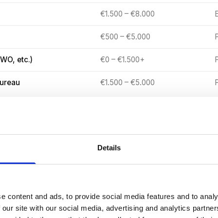
€1.500 – €8.000
€500 – €5.000
P
VWO, etc.)
€0 – €1.500+
ureau
€1.500 – €5.000
t, en dat is logisch. Een eenvoudige heatmap-analyse met dr
aal dan een doorlopend CRO-programma met maandelijks m
Details
 dedicated team. In de rest van dit artikel zoomen we in op
prijs van CRO?
e content and ads, to provide social media features and to analy
deel inzoomen, is het goed om te begrijpen welke factoren 
 our site with our social media, advertising and analytics partn
e bepalen. Dit zijn de zes belangrijkste: