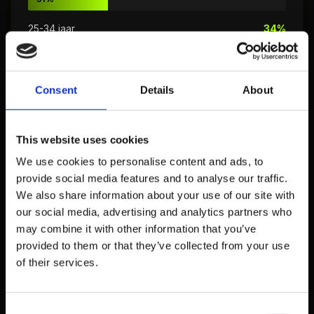
25-34 jaar
34%
34%
35-44 jaar
27%
Consent
Details
About
27%
45-54 jaar
18%
This website uses cookies
18%
We use cookies to personalise content and ads, to
provide social media features and to analyse our traffic.
55+ jaar
11%
We also share information about your use of our site with
our social media, advertising and analytics partners who
11%
may combine it with other information that you’ve
Bron: Newcom Research & Consultancy 2026, DataReportal NL
provided to them or that they’ve collected from your use
(% dat Pinterest gebruikt per leeftijdsgroep)
of their services.
Gen Z is de snelst groeiende groep
: het aantal
Consent