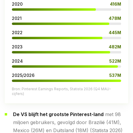
2020
416M
2021
478M
2022
445M
2023
482M
2024
522M
2025/2026
537M
Bron: Pinterest Earnings Reports, Statista 2026 (Q4 MAU-
cijfers)
De VS blijft het grootste Pinterest-land
met 98
miljoen gebruikers, gevolgd door Brazilië (41M),
Mexico (26M) en Duitsland (18M) (Statista 2026)