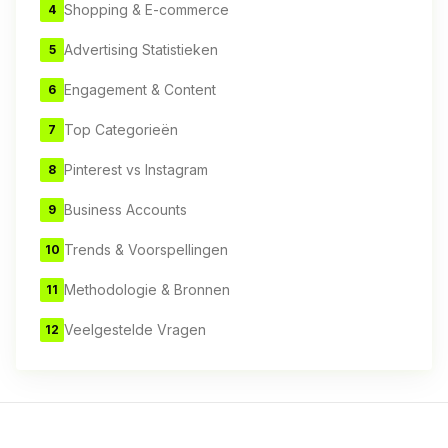
Shopping & E-commerce
4
Advertising Statistieken
5
Engagement & Content
6
Top Categorieën
7
Pinterest vs Instagram
8
Business Accounts
9
Trends & Voorspellingen
10
Methodologie & Bronnen
11
Veelgestelde Vragen
12