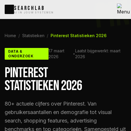
PI
SEARCHLAB
AI IN JOUW SYSTEMEN
Home
/
Statistieken
/
Pinterest Statistieken 2026
17 maart
Laatst bijgewerkt: maart
DATA &
•
ONDERZOEK
2026
2026
PINTEREST
STATISTIEKEN 2026
80+ actuele cijfers over Pinterest. Van
gebruikersaantallen en demografie tot visual
search, shopping features, advertising
benchmarks en top categorieën. Samengesteld uit