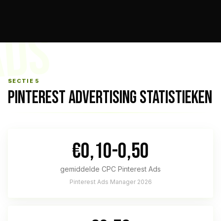
ADS
SECTIE 5
PINTEREST ADVERTISING STATISTIEKEN
€0,10-0,50
gemiddelde CPC Pinterest Ads
Pinterest Ads Manager 2026