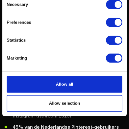
Gen Z-gebruikers groeide met 30% jaar-op-jaar,
Necessary
Selection
waarmee ze nu 42% van alle Pinterest-gebruikers
vormen (Pinterest Business 2026)
Preferences
Mannelijke gebruikers groeien sneller
: het
aandeel mannen steeg van 14% naar 17,2% in
Statistics
twee jaar — een groei van 23% (Statista 2026)
76% van de Pinterest-gebruikers verdient meer
Marketing
dan modaal
, waardoor het platform een
bovengemiddeld koopkrachtig publiek bereikt
(Pinterest Audience Insights 2026)
Allow all
Nederlandse Pinners besteden gemiddeld 28
minuten per sessie
als ze actief zoeken en pinnen
Allow selection
— significant langer dan het scrollgedrag op
Instagram (Newcom 2026)
45% van de Nederlandse Pinterest-gebruikers