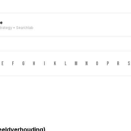
ve
Strategy • Searchlab
E
F
G
H
I
K
L
M
N
O
P
R
S
eeldverhouding)