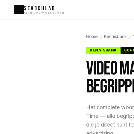
SEARCHLAB
AI IN JOUW SYSTEMEN
Home
/
Kennisbank
/
KENNISBANK
60+
VIDEO M
BEGRIPP
Het complete woor
Time — alle begripp
die je direct kunt
advertising.