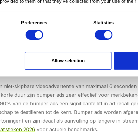
econde) of kbps (kilobits per seconde). Een hogere bitrat
 provided to them or that they’ve collected from your use of their
 ook een groter bestand. YouTube raadt voor 1080p-upload
s dat 35-68 Mbps. Te lage bitrate resulteert in blokkerige
Preferences
Statistics
egingen. Te hoge bitrate leidt tot onnodige buffertijd voor k
Allow selection
n niet-skipbare videoadvertentie van maximaal 6 seconde
orte duur zijn bumper ads zeer effectief voor merkbekend
90% van de bumper ads een significante lift in ad recall ge
dschap te destilleren tot de kern. Bumper ads worden afg
rtoningen) en zijn ideaal als aanvulling op langere in-stre
atistieken 2026
voor actuele benchmarks.