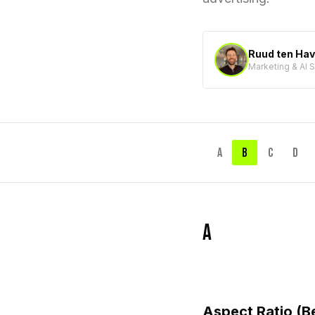
Ruud ten Ha
Marketing & AI 
A
B
C
D
A
Aspect Ratio (B