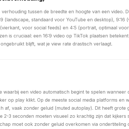
e verhouding tussen de breedte en hoogte van een video. D
:9 (landscape, standaard voor YouTube en desktop), 9:16 (v
 (vierkant, voor social feeds) en 4:5 (portrait, optimaal voo
iezen is cruciaal: een 16:9 video op TikTok plaatsen beteken
ngebruikt blijft, wat je view rate drastisch verlaagt.
ie waarbij een video automatisch begint te spelen wanneer 
ker op play klikt. Op de meeste social media platforms en w
h af, vaak zonder geluid (muted autoplay). Dit heeft grote
te 2-3 seconden moeten visueel zo krachtig zijn dat kijkers
schap moet ook zonder geluid overkomen via ondertiteling o