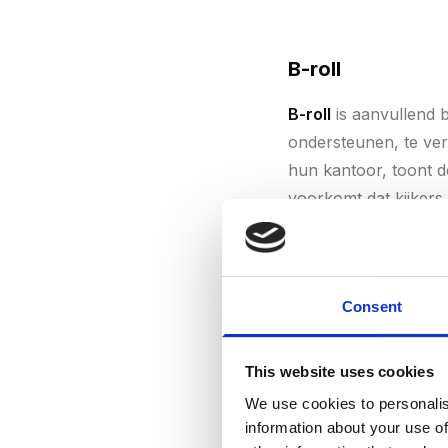
B-roll
B-roll
is aanvullend b
ondersteunen, te ver
hun kantoor, toont d
voorkomt dat kijkers
Professionele video
de totale video.
Consent
This website uses cookies
Bitrate
We use cookies to personalis
Bitrate
is de hoeveel
information about your use of