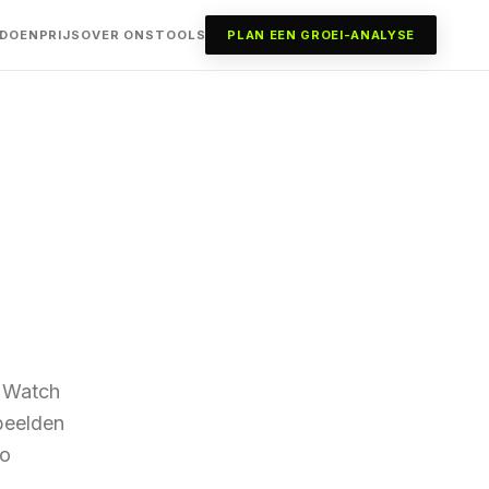
 DOEN
PRIJS
OVER ONS
TOOLS
PLAN EEN GROEI-ANALYSE
t Watch
rbeelden
eo