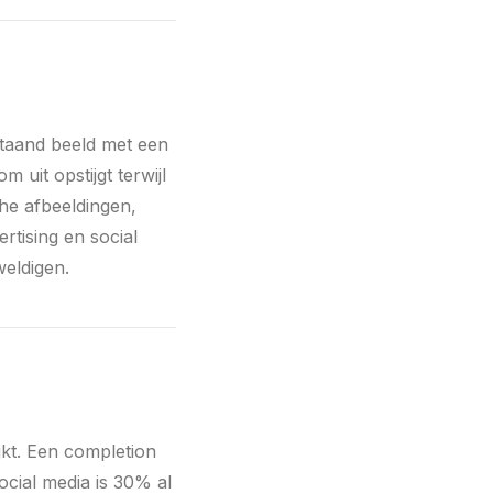
staand beeld met een
uit opstijgt terwijl
che afbeeldingen,
ertising en social
weldigen.
ijkt. Een completion
ocial media is 30% al