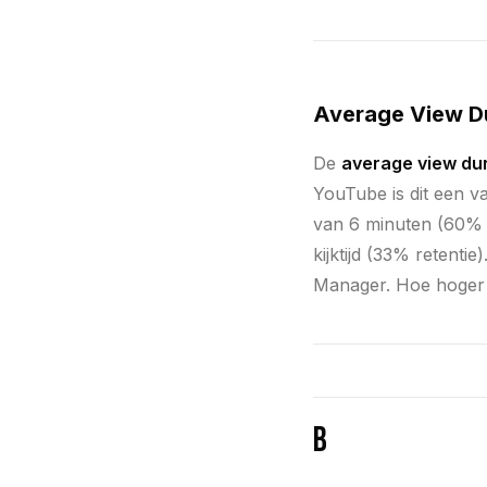
Average View Du
De
average view du
YouTube is dit een va
van 6 minuten (60% r
kijktijd (33% retenti
Manager. Hoe hoger je
B