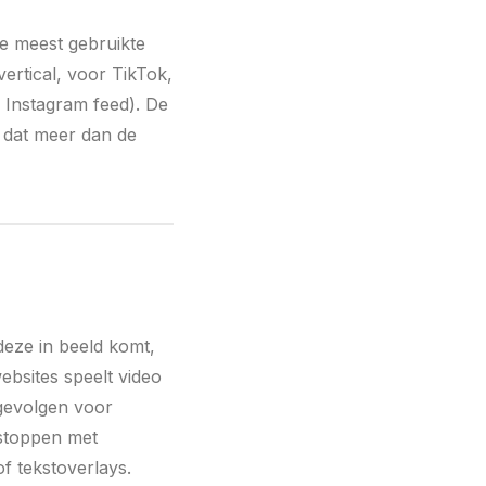
e meest gebruikte
ertical, voor TikTok,
r Instagram feed). De
t dat meer dan de
deze in beeld komt,
ebsites speelt video
 gevolgen voor
 stoppen met
f tekstoverlays.