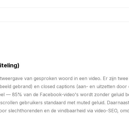
teling)
stweergave van gesproken woord in een video. Er zijn twee
 beeld gebrand) en closed captions (aan- en uitzetten door d
oneel — 85% van de Facebook-video's wordt zonder geluid 
scrollen gebruikers standaard met muted geluid. Daarnaas
voor slechthorenden en de vindbaarheid via video-SEO, omd