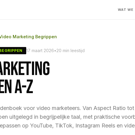
WAT WE
Video Marketing Begrippen
17 maart 2026
•
20 min leestijd
 BEGRIPPEN
ARKETING
EN A-Z
denboek voor video marketeers. Van Aspect Ratio to
en uitgelegd in begrijpelijke taal, met praktische voo
 toepassen op YouTube, TikTok, Instagram Reels en vid