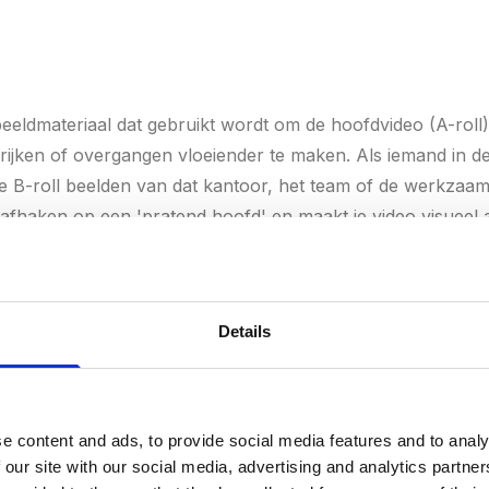
eeldmateriaal dat gebruikt wordt om de hoofdvideo (A-roll) 
rijken of overgangen vloeiender te maken. Als iemand in de
e B-roll beelden van dat kantoor, het team of de werkzaam
 afhaken op een 'pratend hoofd' en maakt je video visueel a
producties gebruiken vaak een verhouding van 40-60% B-ro
Details
e content and ads, to provide social media features and to analy
heid data die per seconde wordt verwerkt in een videobesta
 our site with our social media, advertising and analytics partn