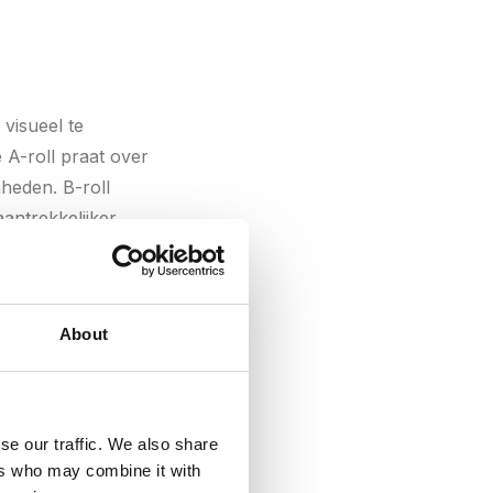
visueel te
 A-roll praat over
heden. B-roll
antrekkelijker.
ll ten opzichte van
About
se our traffic. We also share
nd, uitgedrukt in
ers who may combine it with