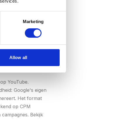
e betekent betere
 services.
s een bitrate aan van
, wazige beelden —
Marketing
ijkers met een trage
Allow all
n op YouTube.
heid: Google's eigen
nereert. Het format
erekend op CPM
am campagnes. Bekijk