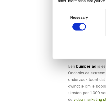
Mbps (megabits per s
other information that you’ve
videokwaliteit, maar
Consent
8-12 Mbps. Voor 4K i
Necessary
Selection
vooral bij snelle bew
verbinding.
Bumper Ad
Een
bumper ad
is ee
Ondanks de extreem k
onderzoek toont dat 
dwingt je om je boo
(kosten per 1.000 ve
de
video marketing st