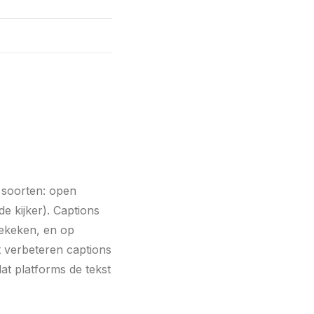
 soorten: open
e kijker). Captions
bekeken, en op
t verbeteren captions
at platforms de tekst