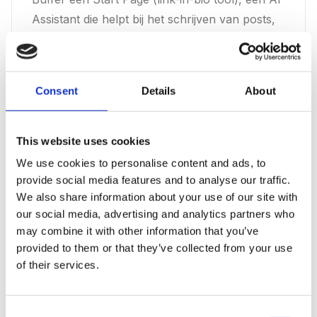
Assistant die helpt bij het schrijven van posts,
en een analytics dashboard dat je laat zien
welke content het beste presteert. Buffer staat
bekend om zijn transparante bedrijfscultuur en
Consent
Details
About
eerlijke pricing -- iets dat je terugziet in het
product.
This website uses cookies
Belangrijkste functies
We use cookies to personalise content and ads, to
provide social media features and to analyse our traffic.
Intuitive scheduling:
plan posts voor
We also share information about your use of our site with
meerdere kanalen tegelijk met een
our social media, advertising and analytics partners who
minimale leercurve en automatische
may combine it with other information that you’ve
provided to them or that they’ve collected from your use
optimale posttijden
of their services.
AI Assistant:
laat AI helpen bij het
genereren van postideeeen, het
Consent
herschrijven van content en het aanpassen