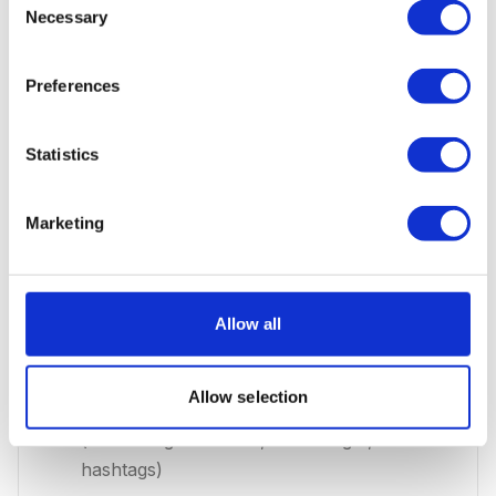
Necessary
Selection
aan platformspecifieke vereisten
Start Page:
een aanpasbare link-in-bio
Preferences
pagina voor Instagram en TikTok, inclusief
analytics
Statistics
Engagement tools:
reageer op comments
en berichten vanuit Buffer -- beschikbaar
Marketing
voor Instagram en Facebook
Analytics:
overzichtelijke rapporten per
kanaal met metrics als bereik, engagement,
Allow all
klikken en beste posttijden
Kanaalspecifieke optimalisatie:
pas
Allow selection
content automatisch aan per platform
(afbeeldingsformaten, tekst lengte,
hashtags)