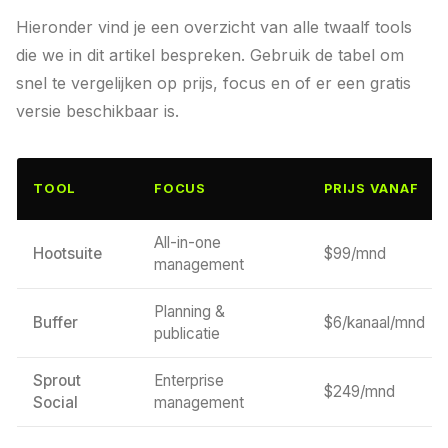
Hieronder vind je een overzicht van alle twaalf tools
die we in dit artikel bespreken. Gebruik de tabel om
snel te vergelijken op prijs, focus en of er een gratis
versie beschikbaar is.
TOOL
FOCUS
PRIJS VANAF
All-in-one
Hootsuite
$99/mnd
management
Planning &
Buffer
$6/kanaal/mnd
publicatie
Sprout
Enterprise
$249/mnd
Social
management