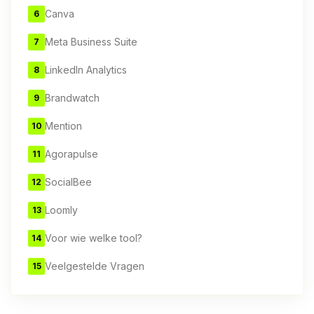
Canva
6
Meta Business Suite
7
LinkedIn Analytics
8
Brandwatch
9
Mention
10
Agorapulse
11
SocialBee
12
Loomly
13
Voor wie welke tool?
14
Veelgestelde Vragen
15