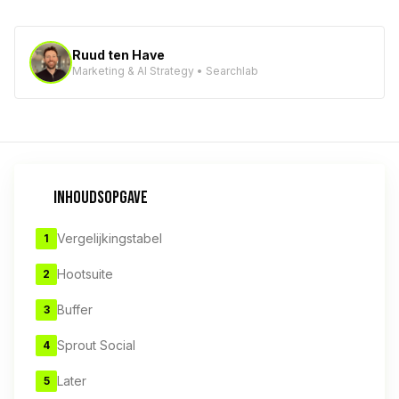
Ruud ten Have
Marketing & AI Strategy • Searchlab
INHOUDSOPGAVE
Vergelijkingstabel
1
Hootsuite
2
Buffer
3
Sprout Social
4
Later
5