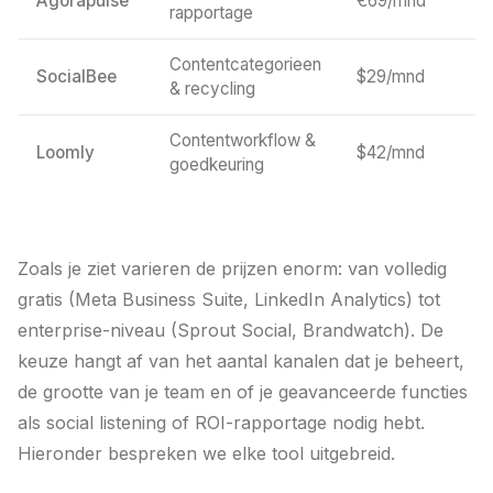
Agorapulse
€69/mnd
rapportage
Contentcategorieen
SocialBee
$29/mnd
& recycling
Contentworkflow &
Loomly
$42/mnd
goedkeuring
Zoals je ziet varieren de prijzen enorm: van volledig
gratis (Meta Business Suite, LinkedIn Analytics) tot
enterprise-niveau (Sprout Social, Brandwatch). De
keuze hangt af van het aantal kanalen dat je beheert,
de grootte van je team en of je geavanceerde functies
als social listening of ROI-rapportage nodig hebt.
Hieronder bespreken we elke tool uitgebreid.