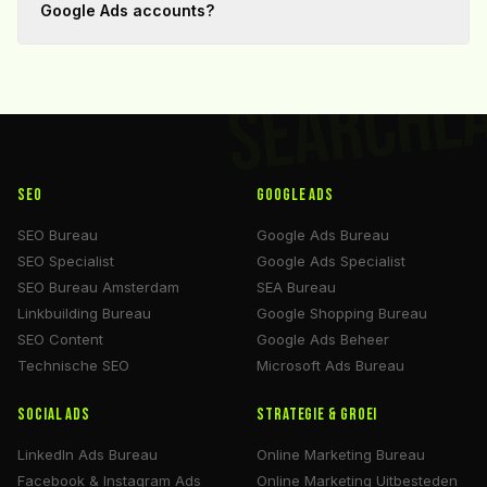
Google Ads accounts?
SEARCHL
SEO
Google Ads
SEO Bureau
Google Ads Bureau
SEO Specialist
Google Ads Specialist
SEO Bureau Amsterdam
SEA Bureau
Linkbuilding Bureau
Google Shopping Bureau
SEO Content
Google Ads Beheer
Technische SEO
Microsoft Ads Bureau
Social Ads
Strategie & Groei
LinkedIn Ads Bureau
Online Marketing Bureau
Facebook & Instagram Ads
Online Marketing Uitbesteden