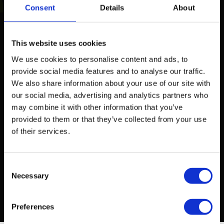
Consent
Details
About
VOLGENDE STAP
Wil je dat wij je
This website uses cookies
account auditen?
We use cookies to personalise content and ads, to
provide social media features and to analyse our traffic.
We also share information about your use of our site with
Onze AI-gestuurde audit gaat dieper dan deze
our social media, advertising and analytics partners who
checklist. We analyseren elk zoekwoord, elke
may combine it with other information that you’ve
euro en elke campagne. Binnen 5 werkdagen een
provided to them or that they’ve collected from your use
compleet rapport met concrete actiepunten.
of their services.
Consent
GRATIS KENNISMAKINGSGESPREK
Necessary
Selection
Preferences