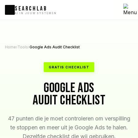
A
SEARCHLAB
AI IN JOUW SYSTEMEN
Home
›
Tools
›
Google Ads Audit Checklist
GRATIS CHECKLIST
Google Ads
Audit Checklist
47 punten die je moet controleren om verspilling
te stoppen en meer uit je Google Ads te halen.
Dezelfde checklist die wij gebruiken.