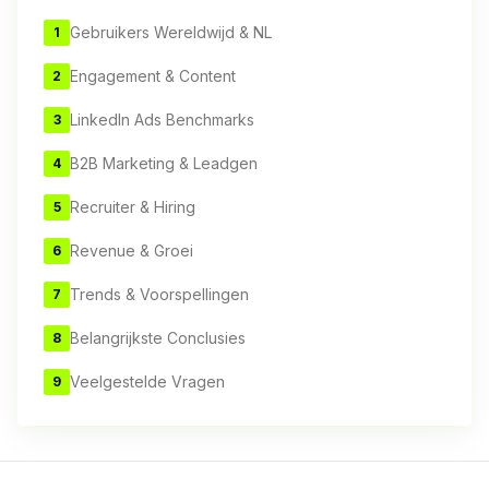
Gebruikers Wereldwijd & NL
1
Engagement & Content
2
LinkedIn Ads Benchmarks
3
B2B Marketing & Leadgen
4
Recruiter & Hiring
5
Revenue & Groei
6
Trends & Voorspellingen
7
Belangrijkste Conclusies
8
Veelgestelde Vragen
9