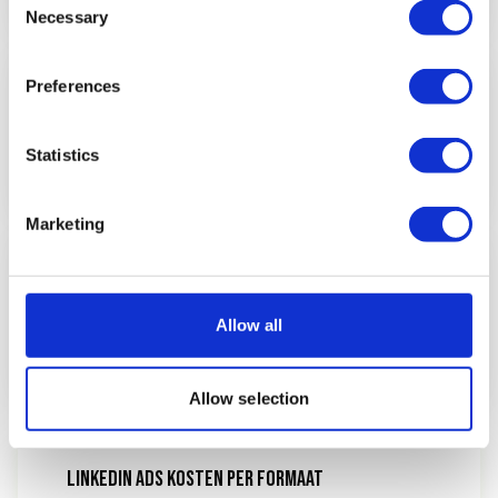
Necessary
Selection
€75
Preferences
gemiddelde cost per lead
Statistics
HubSpot Ad Benchmarks 2026
Marketing
2,4x
Allow all
hogere lead-kwaliteit vs. andere social
LinkedIn Marketing Solutions 2026
Allow selection
LINKEDIN ADS KOSTEN PER FORMAAT