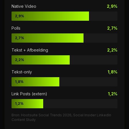
Native Video
2,9%
2,9%
Polls
2,7%
2,7%
Tekst + Afbeelding
2,2%
2,2%
Tekst-only
1,8%
1,8%
Link Posts (extern)
1,2%
1,2%
Bron: Hootsuite Social Trends 2026, Social Insider LinkedIn
Content Study