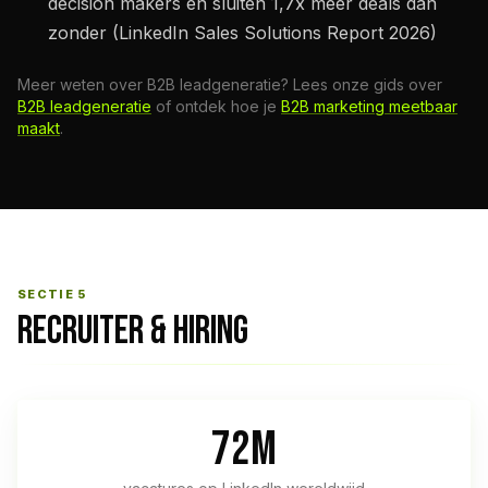
decision makers en sluiten 1,7x meer deals dan
zonder (LinkedIn Sales Solutions Report 2026)
Meer weten over B2B leadgeneratie? Lees onze gids over
B2B leadgeneratie
of ontdek hoe je
B2B marketing meetbaar
maakt
.
SECTIE 5
RECRUITER & HIRING
72M