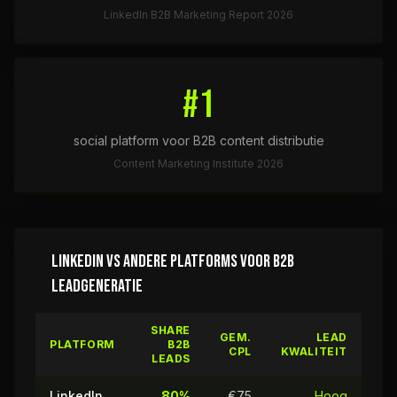
LinkedIn B2B Marketing Report 2026
#1
social platform voor B2B content distributie
Content Marketing Institute 2026
LINKEDIN VS ANDERE PLATFORMS VOOR B2B
LEADGENERATIE
SHARE
GEM.
LEAD
PLATFORM
B2B
CPL
KWALITEIT
LEADS
LinkedIn
80%
€75
Hoog