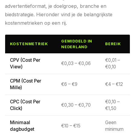
advertentieformat, je doelgroep, branche en
biedstrategie. Hieronder vind je de belangrijkste
kostenmetrieken op een rij.
GEMIDDELD IN
KOSTENMETRIEK
BEREIK
NEDERLAND
CPV (Cost Per
€0,01 –
€0,03 – €0,06
View)
€0,10
CPM (Cost Per
€6 – €9
€4 – €12
Mille)
CPC (Cost Per
€0,10 –
€0,30 – €0,70
Click)
€1,50
Minimaal
Geen
€10 – €15
dagbudget
minimum