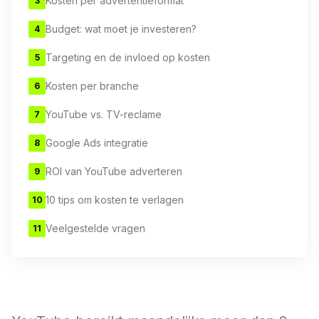
Kosten per advertentieformat
3
Budget: wat moet je investeren?
4
Targeting en de invloed op kosten
5
Kosten per branche
6
YouTube vs. TV-reclame
7
Google Ads integratie
8
ROI van YouTube adverteren
9
10 tips om kosten te verlagen
10
Veelgestelde vragen
11