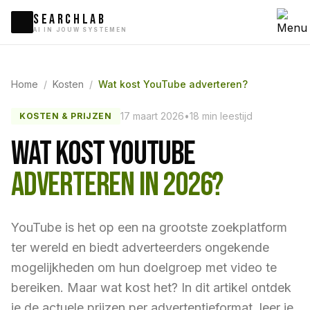
SEARCHLAB
AI IN JOUW SYSTEMEN
Home
/
Kosten
/
Wat kost YouTube adverteren?
17 maart 2026
•
18 min leestijd
KOSTEN & PRIJZEN
WAT KOST YOUTUBE
ADVERTEREN IN 2026?
YouTube is het op een na grootste zoekplatform
ter wereld en biedt adverteerders ongekende
mogelijkheden om hun doelgroep met video te
bereiken. Maar wat kost het? In dit artikel ontdek
je de actuele prijzen per advertentieformat, leer je