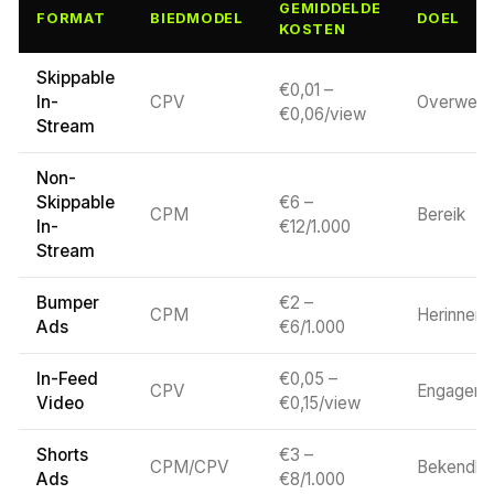
GEMIDDELDE
FORMAT
BIEDMODEL
DOEL
KOSTEN
Skippable
€0,01 –
In-
CPV
Overwegi
€0,06/view
Stream
Non-
Skippable
€6 –
CPM
Bereik
In-
€12/1.000
Stream
Bumper
€2 –
CPM
Herinneri
Ads
€6/1.000
In-Feed
€0,05 –
CPV
Engageme
Video
€0,15/view
Shorts
€3 –
CPM/CPV
Bekendhe
Ads
€8/1.000