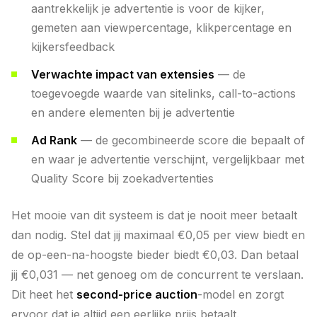
aantrekkelijk je advertentie is voor de kijker,
gemeten aan viewpercentage, klikpercentage en
kijkersfeedback
Verwachte impact van extensies
— de
toegevoegde waarde van sitelinks, call-to-actions
en andere elementen bij je advertentie
Ad Rank
— de gecombineerde score die bepaalt of
en waar je advertentie verschijnt, vergelijkbaar met
Quality Score bij zoekadvertenties
Het mooie van dit systeem is dat je nooit meer betaalt
dan nodig. Stel dat jij maximaal €0,05 per view biedt en
de op-een-na-hoogste bieder biedt €0,03. Dan betaal
jij €0,031 — net genoeg om de concurrent te verslaan.
Dit heet het
second-price auction
-model en zorgt
ervoor dat je altijd een eerlijke prijs betaalt.