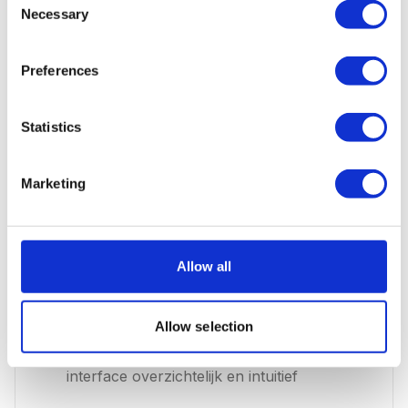
Necessary
Selection
Site Explorer:
ongeevenaarde diepte bij het
analyseren van concurrenten -- van
Preferences
organische keywords tot betaalde
zoekwoorden en backlinkprofielen
Statistics
Content Explorer:
vind bewezen content in
elke niche op basis van backlinks, social
shares en organisch verkeer
Marketing
Keyword Explorer:
dekt 10+ zoekmachines
inclusief YouTube, Amazon en Bing, met
unieke metriek als "klikken" en
Allow all
"verkeersverdeling"
Gebruiksvriendelijke interface:
ondanks
Allow selection
de enorme hoeveelheid data blijft de
interface overzichtelijk en intuitief