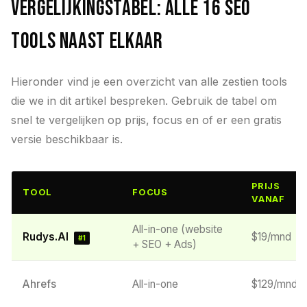
Vergelijkingstabel: alle 16 SEO
tools naast elkaar
Hieronder vind je een overzicht van alle zestien tools
die we in dit artikel bespreken. Gebruik de tabel om
snel te vergelijken op prijs, focus en of er een gratis
versie beschikbaar is.
PRIJS
TOOL
FOCUS
VANAF
All-in-one (website
Rudys.AI
$19/mnd
#1
+ SEO + Ads)
Ahrefs
All-in-one
$129/mnd