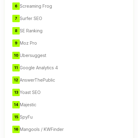
Screaming Frog
6
Surfer SEO
7
SE Ranking
8
Moz Pro
9
Ubersuggest
10
Google Analytics 4
11
AnswerThePublic
12
Yoast SEO
13
Majestic
14
SpyFu
15
Mangools / KWFinder
16