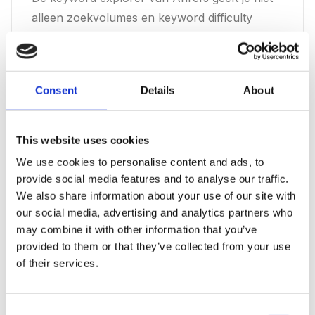
alleen zoekvolumes en keyword difficulty
scores, maar toont ook de geschatte klikken
per zoekterm. Dat is cruciaal, want een
zoekwoord met hoog volume maar weinig
Consent
Details
About
klikken (door featured snippets of zero-click
searches) is minder waardevol dan het lijkt. De
content explorer helpt je populaire content in
This website uses cookies
je niche te vinden op basis van social shares,
We use cookies to personalise content and ads, to
backlinks en organisch verkeer.
provide social media features and to analyse our traffic.
We also share information about your use of our site with
our social media, advertising and analytics partners who
Sterke punten
may combine it with other information that you’ve
provided to them or that they’ve collected from your use
Grootste backlinkdatabase:
Ahrefs crawlt
of their services.
het web continu en heeft een van de meest
uitgebreide backlinkindexen beschikbaar,
met meer dan 35 biljoen bekende links
Consent