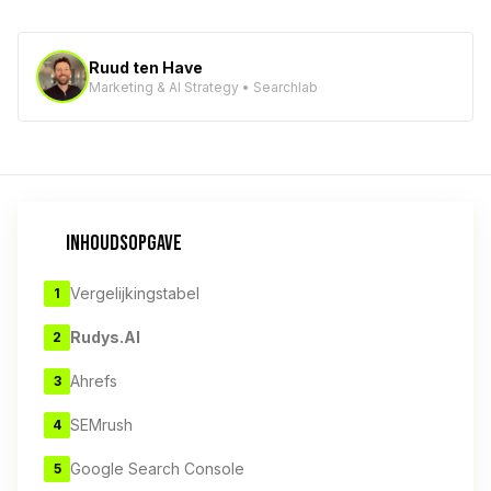
Ruud ten Have
Marketing & AI Strategy • Searchlab
INHOUDSOPGAVE
Vergelijkingstabel
1
Rudys.AI
2
Ahrefs
3
SEMrush
4
Google Search Console
5