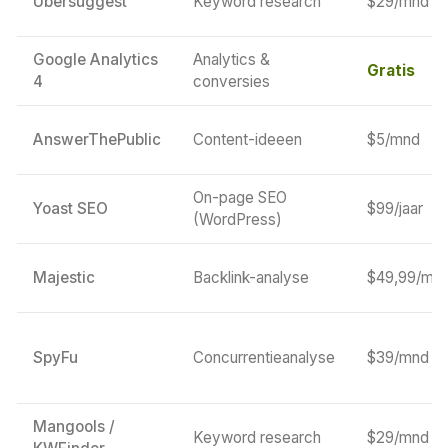
Ubersuggest
Keyword research
$29/mnd
Google Analytics
Analytics &
Gratis
4
conversies
AnswerThePublic
Content-ideeen
$5/mnd
On-page SEO
Yoast SEO
$99/jaar
(WordPress)
Majestic
Backlink-analyse
$49,99/mn
SpyFu
Concurrentieanalyse
$39/mnd
Mangools /
Keyword research
$29/mnd