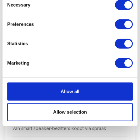
Necessary
Selection
Preferences
GEM. ORDERWAARDE
€47
Statistics
per voice commerce bestelling
Marketing
Vooral dagelijkse boodschappen, huishoudelijke
producten en herhalingsaankopen (Statista)
Allow all
VOICE SHOPPERS
38%
Allow selection
van smart speaker-bezitters koopt via spraak