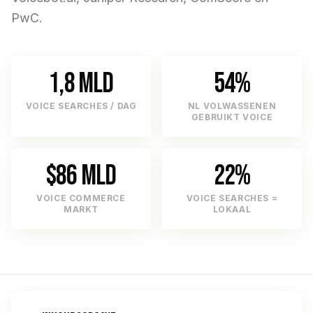
PwC.
1,8 MLD
54%
VOICE SEARCHES / DAG
NL VOLWASSENEN
GEBRUIKT VOICE
$86 MLD
22%
VOICE COMMERCE
VOICE SEARCHES =
MARKT
LOKAAL