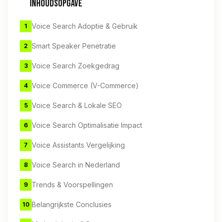
INHOUDSOPGAVE
Voice Search Adoptie & Gebruik
1
Smart Speaker Penetratie
2
Voice Search Zoekgedrag
3
Voice Commerce (V-Commerce)
4
Voice Search & Lokale SEO
5
Voice Search Optimalisatie Impact
6
Voice Assistants Vergelijking
7
Voice Search in Nederland
8
Trends & Voorspellingen
9
Belangrijkste Conclusies
10