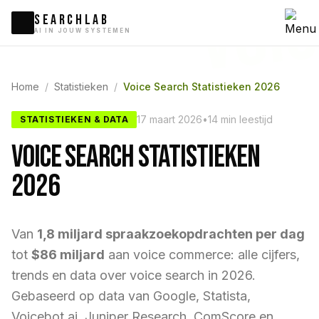
VOI
SEARCHLAB
AI IN JOUW SYSTEMEN
Home
/
Statistieken
/
Voice Search Statistieken 2026
17 maart 2026
•
14 min leestijd
STATISTIEKEN & DATA
VOICE SEARCH STATISTIEKEN
2026
Van
1,8 miljard spraakzoekopdrachten per dag
tot
$86 miljard
aan voice commerce: alle cijfers,
trends en data over voice search in 2026.
Gebaseerd op data van Google, Statista,
Voicebot.ai, Juniper Research, ComScore en