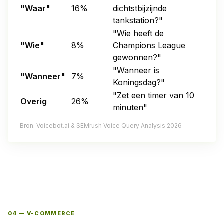
"Waar"
16%
dichtstbijzijnde
tankstation?"
"Wie heeft de
"Wie"
8%
Champions League
gewonnen?"
"Wanneer is
"Wanneer"
7%
Koningsdag?"
"Zet een timer van 10
Overig
26%
minuten"
Bron: Voicebot.ai & SEMrush Voice Query Analysis 2026
04 — V-COMMERCE