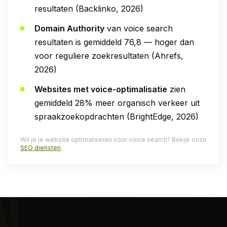
resultaten (Backlinko, 2026)
Domain Authority
van voice search
resultaten is gemiddeld 76,8 — hoger dan
voor reguliere zoekresultaten (Ahrefs,
2026)
Websites met voice-optimalisatie
zien
gemiddeld 28% meer organisch verkeer uit
spraakzoekopdrachten (BrightEdge, 2026)
Wil je je website optimaliseren voor voice search? Bekijk onze
SEO diensten
.
AI