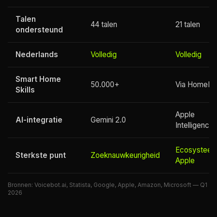
Talen
44 talen
21 talen
ondersteund
Nederlands
Volledig
Volledig
Smart Home
50.000+
Via HomeKit
Skills
Apple
AI-integratie
Gemini 2.0
Intelligence
Ecosystee
Sterkste punt
Zoeknauwkeurigheid
Apple
Bronnen: Voicebot.ai, Statista, Google, Apple, Amazon, Microsoft — Q1
2026