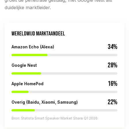
groeit de penetratie gestaag, met Google Nest als
duidelijke marktleider.
WERELDWIJD MARKTAANDEEL
34%
Amazon Echo (Alexa)
28%
Google Nest
16%
Apple HomePod
22%
Overig (Baidu, Xiaomi, Samsung)
Bron: Statista Smart Speaker Market Share Q1 2026