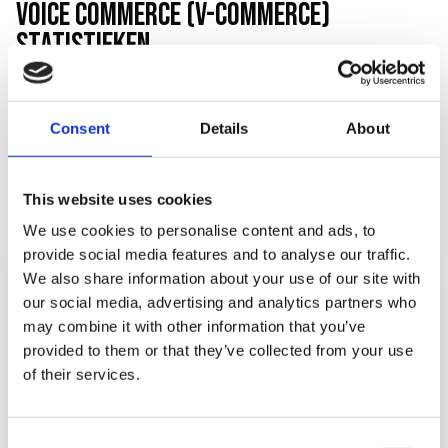
VOICE COMMERCE (V-COMMERCE)
STATISTIEKEN
Voice commerce groeit explosief. Steeds meer
consumenten gebruiken spraak om producten te
Consent
Details
About
zoeken, vergelijken en bestellen. De wereldwijde voice
commerce markt bereikt in 2026 een waarde van
$86
This website uses cookies
miljard
.
We use cookies to personalise content and ads, to
provide social media features and to analyse our traffic.
We also share information about your use of our site with
WERELDWIJDE MARKTWAARDE
our social media, advertising and analytics partners who
$86 MLD
may combine it with other information that you’ve
provided to them or that they’ve collected from your use
voice commerce in 2026
of their services.
Groei van 320% sinds 2023, toen de markt $20,5
miljard waard was (Juniper Research)
Consent