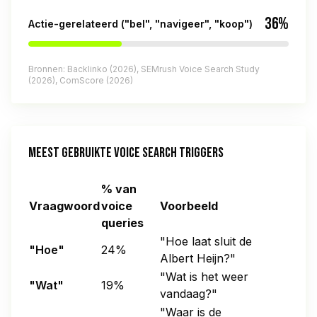
36%
Actie-gerelateerd ("bel", "navigeer", "koop")
Bronnen: Backlinko (2026), SEMrush Voice Search Study
(2026), ComScore (2026)
MEEST GEBRUIKTE VOICE SEARCH TRIGGERS
% van
Vraagwoord
voice
Voorbeeld
queries
"Hoe laat sluit de
"Hoe"
24%
Albert Heijn?"
"Wat is het weer
"Wat"
19%
vandaag?"
"Waar is de