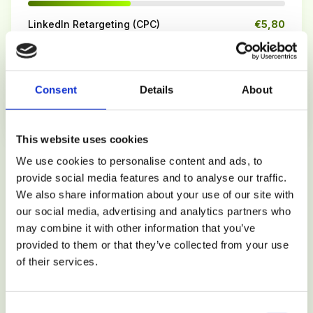
LinkedIn Retargeting (CPC)
€5,80
Programmatic Retargeting (CPM)
€6,40
Consent
Details
About
Bronnen: Google Ads Benchmarks, Meta Business Suite,
LinkedIn Campaign Manager, eMarketer 2026. Kosten zijn
gemiddelden voor de Nederlandse markt.
This website uses cookies
De kosten van retargeting liggen over de hele linie
We use cookies to personalise content and ads, to
provide social media features and to analyse our traffic.
lager dan prospecting campagnes
gericht op koude
We also share information about your use of our site with
doelgroepen. De gemiddelde CPC voor retargeting
our social media, advertising and analytics partners who
display ads is €0,70, tegenover €1,20-1,80 voor
may combine it with other information that you’ve
prospecting display campagnes. De reden: retargeting
provided to them or that they’ve collected from your use
audiences zijn kleiner en relevanter, wat leidt tot
of their services.
hogere Quality Scores en lagere veilingprijzen.
Consent
De
gemiddelde CPM (kosten per 1.000 vertoningen)