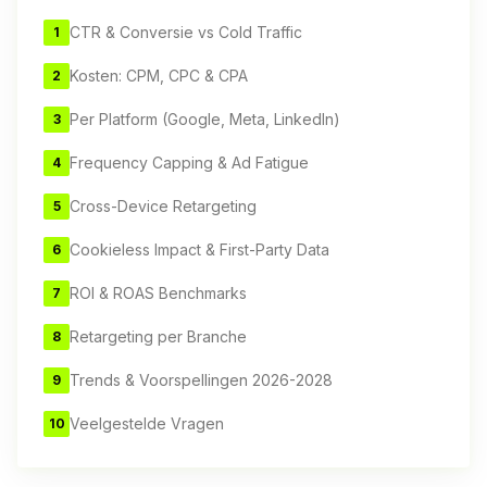
CTR & Conversie vs Cold Traffic
1
Kosten: CPM, CPC & CPA
2
Per Platform (Google, Meta, LinkedIn)
3
Frequency Capping & Ad Fatigue
4
Cross-Device Retargeting
5
Cookieless Impact & First-Party Data
6
ROI & ROAS Benchmarks
7
Retargeting per Branche
8
Trends & Voorspellingen 2026-2028
9
Veelgestelde Vragen
10