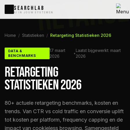
RETARGE
SEARCHLAB
AI IN JOUW SYSTEMEN
Home
/
Statistieken
/
Retargeting Statistieken 2026
17 maart
Laatst bijgewerkt: maart
DATA &
•
BENCHMARKS
2026
2026
RETARGETING
STATISTIEKEN 2026
80+ actuele retargeting benchmarks, kosten en
trends. Van CTR vs cold traffic en conversie uplift
tot kosten per platform, frequency capping en de
impact van cookieless browsing. Samengesteld