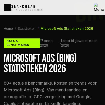
BI
SEARCHLAB
AI IN JOUW SYSTEMEN
Home
/
Statistieken
/
Microsoft Ads Statistieken 2026
17 maart
Laatst bijgewerkt: maart
DATA &
•
BENCHMARKS
2026
2026
MICROSOFT ADS (BING)
STATISTIEKEN 2026
80+ actuele benchmarks, kosten en trends voor
Microsoft Ads (Bing). Van marktaandeel en
demografie tot CPC-vergelijking met Google,
Copilot-integratie en LinkedIn targeting.