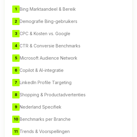
Bing Marktaandeel & Bereik
1
Demografie Bing-gebruikers
2
CPC & Kosten vs. Google
3
CTR & Conversie Benchmarks
4
Microsoft Audience Network
5
Copilot & AI-integratie
6
LinkedIn Profile Targeting
7
Shopping & Productadvertenties
8
Nederland Specifiek
9
Benchmarks per Branche
10
Trends & Voorspellingen
11