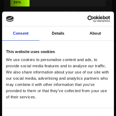
20%
55-64 jaar
15% (Bing) vs. 12% (Google)
15%
65+ jaar
10% (Bing) vs. 10% (Google)
Consent
Details
About
10%
This website uses cookies
Bron: Microsoft Advertising Audience Insights 2026,
Comscore Digital Audience Report
We use cookies to personalise content and ads, to
provide social media features and to analyse our traffic.
We also share information about your use of our site with
De gemiddelde Bing-gebruiker is 45 jaar oud
,
our social media, advertising and analytics partners who
versus 38 jaar voor de gemiddelde Google-
may combine it with other information that you’ve
gebruiker. Dit maakt Bing bijzonder waardevol
provided to them or that they’ve collected from your use
voor adverteerders die een ouder, koopkrachtiger
of their services.
publiek willen bereiken (Comscore 2026)
53% van de Bing-gebruikers is man, 47% vrouw
Consent