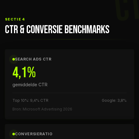
C
SECTIE 4
CTR & CONVERSIE BENCHMARKS
SEARCH ADS CTR
4,1%
gemiddelde CTR
Top 10%: 9,4% CTR
Google: 3,8%
Bron: Microsoft Advertising 2026
CONVERSIERATIO