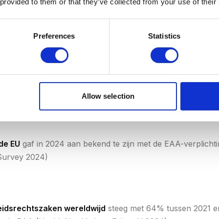
 provided to them or that they’ve collected from your use of their
DA-schikking $25.000-$75.000
— exclusief advocaatkosten 
arth Shaw LLP 2024)
Preferences
Statistics
 in 2024 al nationale wetgeving voor digitale toegankelijkhe
ard
verwijst rechtstreeks naar WCAG 2.1 niveau AA als de 
Allow selection
criteria
bovenop de 78 criteria van WCAG 2.1 — gepublic
 de EU
gaf in 2024 aan bekend te zijn met de EAA-verplicht
 Survey 2024)
heidsrechtszaken wereldwijd
steeg met 64% tussen 2021 e