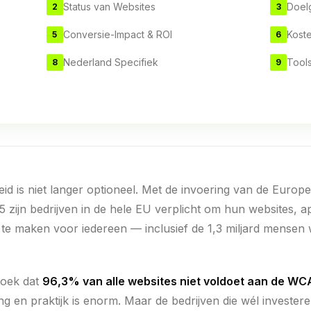
Status van Websites
Doel
2
3
Conversie-Impact & ROI
Kost
5
6
Nederland Specifiek
Tool
8
9
heid is niet langer optioneel. Met de invoering van de Europe
 zijn bedrijven in de hele EU verplicht om hun websites, ap
k te maken voor iedereen — inclusief de 1,3 miljard mensen
rzoek dat
96,3% van alle websites niet voldoet aan de WCA
g en praktijk is enorm. Maar de bedrijven die wél investeren