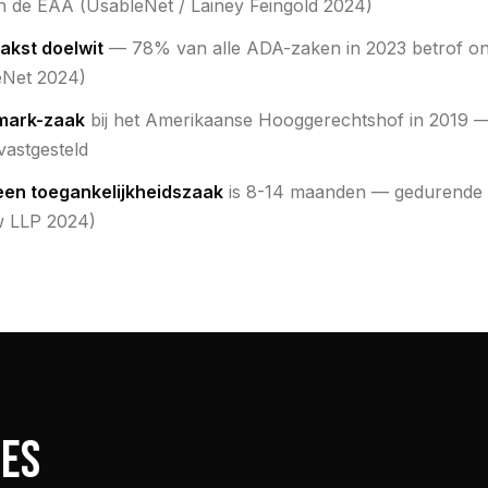
n de EAA (UsableNet / Lainey Feingold 2024)
akst doelwit
— 78% van alle ADA-zaken in 2023 betrof onl
eNet 2024)
dmark-zaak
bij het Amerikaanse Hooggerechtshof in 2019 — s
 vastgesteld
een toegankelijkheidszaak
is 8-14 maanden — gedurende d
w LLP 2024)
TES