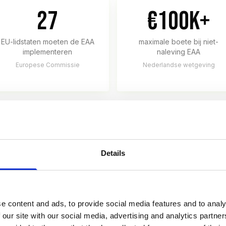
27
€100K+
EU-lidstaten moeten de EAA
maximale boete bij niet-
implementeren
naleving EAA
Europese Commissie
Nederlandse wetgeving
wetgeving
en met 10+ medewerkers of €2M+ omzet
— micro-ondernemin
Details
aanbieden (Europese Commissie 2025)
pese bedrijven
valt onder de EAA-verplichtingen — van e
ability Forum 2025)
e content and ads, to provide social media features and to analy
ct (ADA) leidde tot 4.605 digitale toegankelijkheidsrecht
 our site with our social media, advertising and analytics partn
te van 2018 (UsableNet 2024)