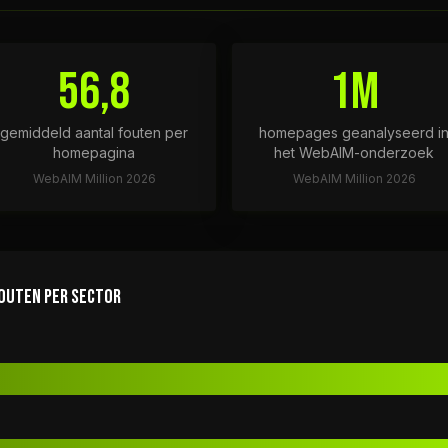
56,8
1M
gemiddeld aantal fouten per
homepages geanalyseerd i
homepagina
het WebAIM-onderzoek
WebAIM Million 2026
WebAIM Million 2026
OUTEN PER SECTOR