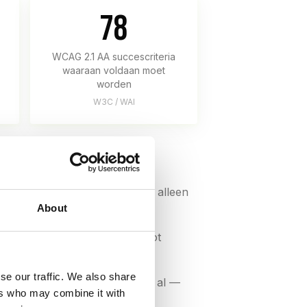
78
WCAG 2.1 AA succescriteria
waaraan voldaan moet
worden
W3C / WAI
gen zijn uitgezonderd, maar alleen
About
-commerce en bankdiensten tot
se our traffic. We also share
szaken
in de VS in 2023 alleen al —
ers who may combine it with