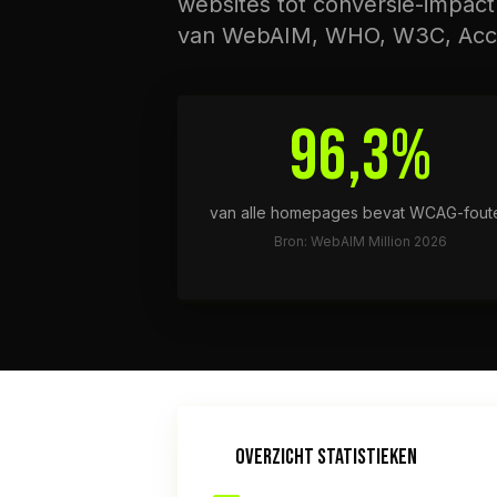
websites tot conversie-impac
van WebAIM, WHO, W3C, Acces
96,3%
van alle homepages bevat WCAG-fout
Bron: WebAIM Million 2026
OVERZICHT STATISTIEKEN