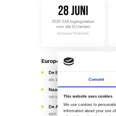
28 juni
2025: EAA ingangsdatum
voor alle EU-landen
Europees Parlement
Europese en internationale 
De EAA geldt voor alle bedrijv
als ze geen essentiële diensten 
Consent
Naar schatting 80% van de Euro
vervoer en telecom (European Dis
This website uses cookies
We use cookies to personalis
De Americans with Disabilities A
information about your use of
een stijging van 320% ten opzich