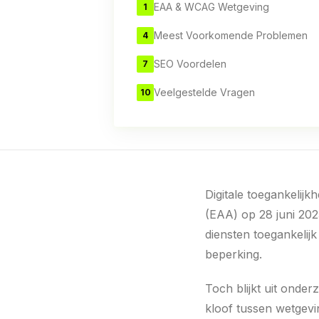
EAA & WCAG Wetgeving
1
Meest Voorkomende Problemen
4
SEO Voordelen
7
Veelgestelde Vragen
10
Digitale toegankelijk
(EAA) op 28 juni 2025
diensten toegankelij
beperking.
Toch blijkt uit onde
kloof tussen wetgevin