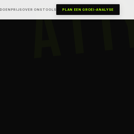
A11
 DOEN
PRIJS
OVER ONS
TOOLS
PLAN EEN GROEI-ANALYSE