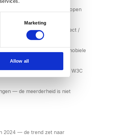
 services.
en remediatie. Bij herhaling lopen
Marketing
id, los van de EAA (Zero Project /
minimumeis voor websites en mobiele
Allow all
eerd in oktober 2023 door het W3C
ingen — de meerderheid is niet
n 2024 — de trend zet naar