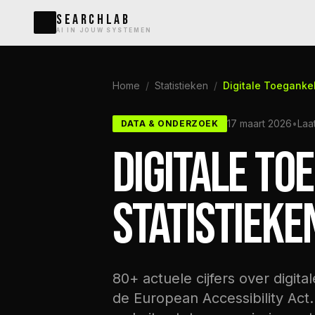
SEARCHLAB
AI IN JOUW SYSTEMEN
Home
/
Statistieken
/
Digitale Toegankel
17 maart 2026
•
Laa
DATA & ONDERZOEK
DIGITALE TO
STATISTIEKE
80+ actuele cijfers over digit
de European Accessibility Act