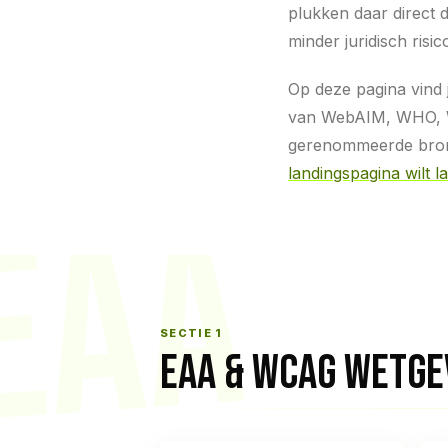
plukken daar direct 
minder juridisch risic
Op deze pagina vind 
van WebAIM, WHO, W3
gerenommeerde bronn
landingspagina wilt l
EAA
SECTIE 1
EAA & WCAG WETGE