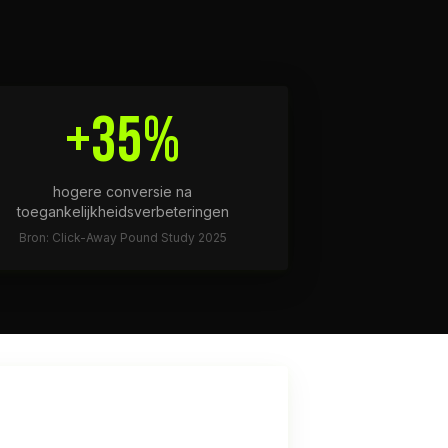
+35%
hogere conversie na
toegankelijkheidsverbeteringen
Bron: Click-Away Pound Study 2025