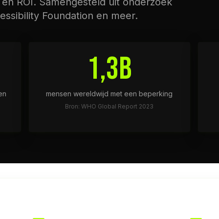
t en ROI. Samengesteld uit onderzoek
sibility Foundation en meer.
1,3B
en
mensen wereldwijd met een beperking
Bron: WHO Global Report 2023