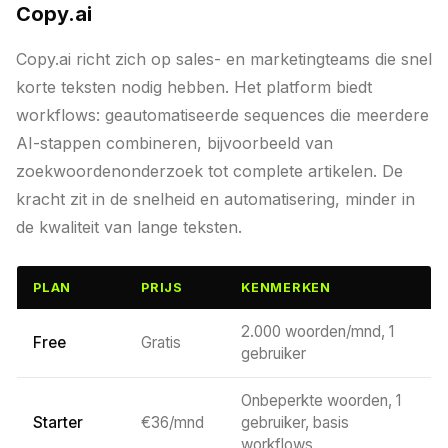
Copy.ai
Copy.ai richt zich op sales- en marketingteams die snel
korte teksten nodig hebben. Het platform biedt
workflows: geautomatiseerde sequences die meerdere
AI-stappen combineren, bijvoorbeeld van
zoekwoordenonderzoek tot complete artikelen. De
kracht zit in de snelheid en automatisering, minder in
de kwaliteit van lange teksten.
PLAN
PRIJS
KENMERKEN
2.000 woorden/mnd, 1
Free
Gratis
gebruiker
Onbeperkte woorden, 1
Starter
€36/mnd
gebruiker, basis
workflows