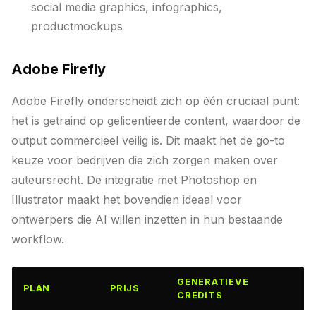
social media graphics, infographics,
productmockups
Adobe Firefly
Adobe Firefly onderscheidt zich op één cruciaal punt:
het is getraind op gelicentieerde content, waardoor de
output commercieel veilig is. Dit maakt het de go-to
keuze voor bedrijven die zich zorgen maken over
auteursrecht. De integratie met Photoshop en
Illustrator maakt het bovendien ideaal voor
ontwerpers die AI willen inzetten in hun bestaande
workflow.
GENERATIEVE
PLAN
PRIJS
CREDITS