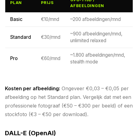
PLAN
PRIJS
AFBEELDINGEN
Basic
€10/mnd
~200 afbeeldingen/mnd
~900 afbeeldingen/mnd,
Standard
€30/mnd
unlimited relaxed
~1.800 afbeeldingen/mnd,
Pro
€60/mnd
stealth mode
Kosten per afbeelding:
Ongeveer €0,03 – €0,05 per
afbeelding op het Standard plan. Vergelijk dat met een
professionele fotograaf (€50 – €300 per beeld) of een
stockfoto (€3 – €50 per download).
DALL-E (OpenAI)