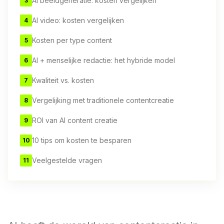
AI beeldgeneratie: kosten vergelijken
3
AI video: kosten vergelijken
4
Kosten per type content
5
AI + menselijke redactie: het hybride model
6
Kwaliteit vs. kosten
7
Vergelijking met traditionele contentcreatie
8
ROI van AI content creatie
9
10 tips om kosten te besparen
10
Veelgestelde vragen
11