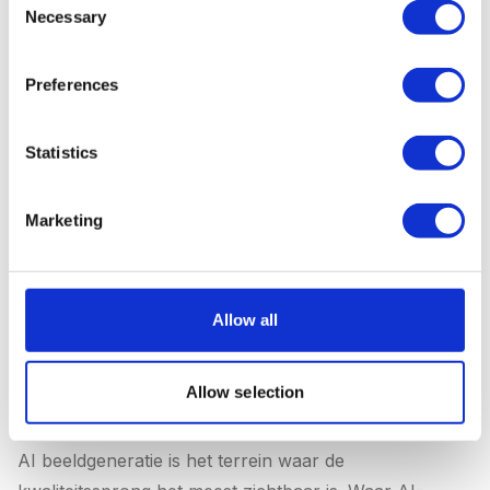
Necessary
Selection
de content die een MKB-bedrijf nodig
heeft. Stap alleen over naar Jasper of
Preferences
Copy.ai als je specifiek behoefte hebt aan
brand voice management of
geautomatiseerde workflows — en bereid
Statistics
bent daarvoor 2-3x meer te betalen.
Marketing
Allow all
3. AI beeldgeneratie: kosten per tool
vergelijken
Allow selection
AI beeldgeneratie is het terrein waar de