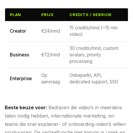
PLAN
PRIJS
CREDITS / GEBRUIK
15 credits/mnd (~15 min
Creator
€24/mnd
video)
30 credits/mnd, custom
Business
€72/mnd
avatars, priority
processing
Op
Onbeperkt, API,
Enterprise
aanvraag
dedicated support, SSO
Beste keuze voor:
Bedrijven die video’s in meerdere
talen nodig hebben, internationale marketing, en
teams die snel explainer- of onboarding-video’s willen
produceren. De vertaalfunctie met lipsync is uniek en