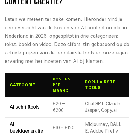
content creatie?
Laten we meteen ter zake komen. Hieronder vind je
een overzicht van de kosten van AI content creatie in
Nederland in 2026, opgesplitst in drie categorieën:
tekst, beeld en video. Deze cijfers zijn gebaseerd op de
actuele prijzen van de populairste tools en onze eigen
ervaring met het inzetten van AI bij klanten.
KOSTEN
POPULAIRSTE
CATEGORIE
PER
TOOLS
MAAND
€20 –
ChatGPT, Claude,
AI schrijftools
€200
Jasper, Copy.ai
AI
Midjourney, DALL-
€10 – €120
beeldgeneratie
E, Adobe Firefly