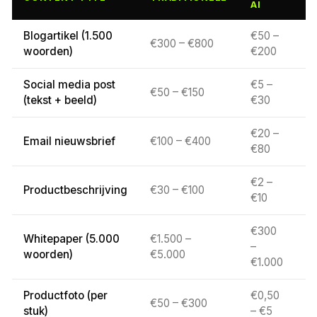
AI
Blogartikel (1.500
€50 –
€300 – €800
6
woorden)
€200
Social media post
€5 –
€50 – €150
8
(tekst + beeld)
€30
€20 –
Email nieuwsbrief
€100 – €400
7
€80
€2 –
Productbeschrijving
€30 – €100
9
€10
€300
Whitepaper (5.000
€1.500 –
–
7
woorden)
€5.000
€1.000
Productfoto (per
€0,50
€50 – €300
9
stuk)
– €5