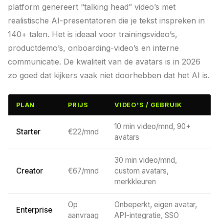
platform genereert “talking head” video’s met
realistische AI-presentatoren die je tekst inspreken in
140+ talen. Het is ideaal voor trainingsvideo’s,
productdemo’s, onboarding-video’s en interne
communicatie. De kwaliteit van de avatars is in 2026
zo goed dat kijkers vaak niet doorhebben dat het AI is.
PLAN
PRIJS
VIDEO'S / GEBRUIK
10 min video/mnd, 90+
Starter
€22/mnd
avatars
30 min video/mnd,
Creator
€67/mnd
custom avatars,
merkkleuren
Op
Onbeperkt, eigen avatar,
Enterprise
aanvraag
API-integratie, SSO