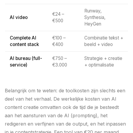
Runway,
€24 –
AI video
Synthesia,
€500
HeyGen
Complete AI
€100 –
Combinatie tekst +
content stack
€400
beeld + video
AI bureau (full-
€750 –
Strategie + creatie
service)
€3.000
+ optimalisatie
Belangrijk om te weten: de toolkosten zijn slechts een
deel van het verhaal. De werkelijke kosten van AI
content creatie omvatten ook de tijd die je besteedt
aan het aansturen van de AI (prompting), het
redigeren en verfijnen van de output, en het inpassen
in je contentstrategie. Een tool van €20 per maand