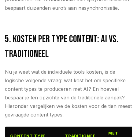
bespaart duizenden euro’s aan nasynchronisatie.
5. Kosten per type content: AI vs.
traditioneel
Nu je weet wat de individuele tools kosten, is de
logische volgende vraag: wat kost het om specifieke
content types te produceren met AI? En hoeveel
bespaar je ten opzichte van de traditionele aanpak?
Hieronder vergelijken we de kosten voor de tien meest
gevraagde content types.
MET
CONTENT TYPE
TRADITIONEEL
B