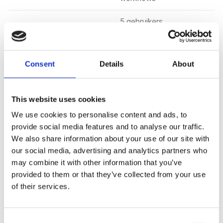
5 gebruikers,
Advanced
€186/mnd
geavanceerde
workflows, API-toegang
Consent
Details
About
Beste keuze voor:
Korte marketingteksten,
This website uses cookies
advertentiecopy, productbeschrijvingen, email-
outreach. Minder geschikt voor lange SEO-artikelen of
We use cookies to personalise content and ads, to
provide social media features and to analyse our traffic.
thought leadership content.
We also share information about your use of our site with
our social media, advertising and analytics partners who
may combine it with other information that you’ve
Onze aanbeveling voor MKB
provided to them or that they’ve collected from your use
of their services.
Start met ChatGPT Plus (€20/mnd) of
Claude Pro (€20/mnd) als je primaire
Consent
schrijftool. Dit is voldoende voor 90% van