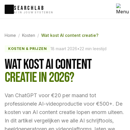
SEARCHLAB
AI IN JOUW SYSTEMEN
Home
/
Kosten
/
Wat kost AI content creatie?
18 maart 2026
•
22 min leestijd
KOSTEN & PRIJZEN
WAT KOST AI CONTENT
CREATIE IN 2026?
Van ChatGPT voor €20 per maand tot
professionele AI-videoproductie voor €500+. De
kosten van AI content creatie lopen enorm uiteen.
In dit artikel vergelijken we alle AI schrijftools,
beeldgeneratoren en videoplaftorms, laten we