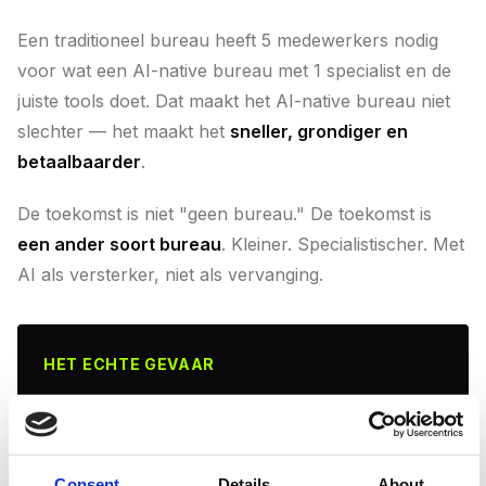
Een traditioneel bureau heeft 5 medewerkers nodig
voor wat een AI-native bureau met 1 specialist en de
juiste tools doet. Dat maakt het AI-native bureau niet
slechter — het maakt het
sneller, grondiger en
betaalbaarder
.
De toekomst is niet "geen bureau." De toekomst is
een ander soort bureau
. Kleiner. Specialistischer. Met
AI als versterker, niet als vervanging.
HET ECHTE GEVAAR
Het gevaar is niet dat AI jouw bureau overbodig
maakt. Het gevaar is dat een concurrent die AI
wel
omarmt, dezelfde kwaliteit levert tegen de
Consent
Details
About