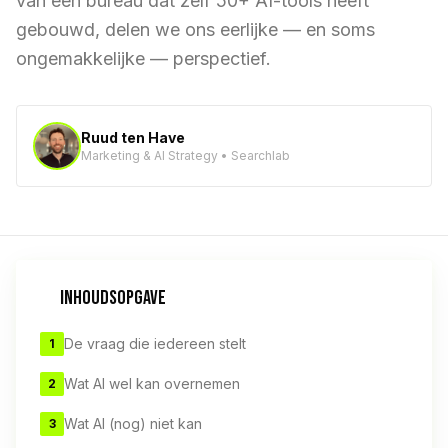
van een bureau dat zelf 50+ AI-tools heeft
gebouwd, delen we ons eerlijke — en soms
ongemakkelijke — perspectief.
Ruud ten Have
Marketing & AI Strategy • Searchlab
INHOUDSOPGAVE
De vraag die iedereen stelt
1
Wat AI wel kan overnemen
2
Wat AI (nog) niet kan
3