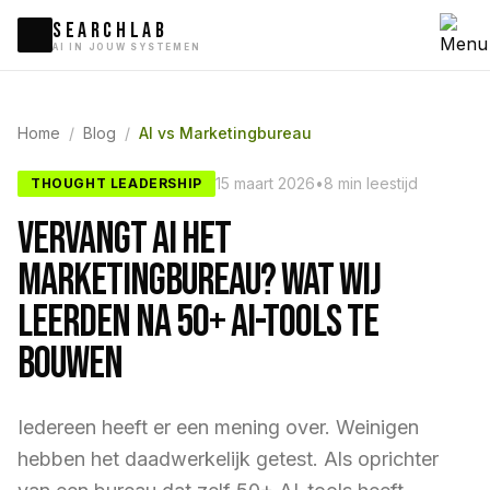
SEARCHLAB
AI IN JOUW SYSTEMEN
Home
/
Blog
/
AI vs Marketingbureau
15 maart 2026
•
8 min leestijd
THOUGHT LEADERSHIP
Vervangt AI het
Marketingbureau? Wat Wij
Leerden na 50+ AI-Tools te
Bouwen
Iedereen heeft er een mening over. Weinigen
hebben het daadwerkelijk getest. Als oprichter