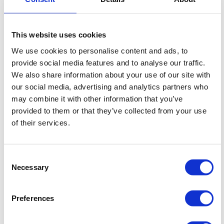
helft van de prijs en in een kwart van de tijd. Niet
over 5 jaar — nu.
This website uses cookies
We use cookies to personalise content and ads, to
provide social media features and to analyse our traffic.
We also share information about your use of our site with
our social media, advertising and analytics partners who
Onze ervaring bij Searchlab: wat
may combine it with other information that you’ve
provided to them or that they’ve collected from your use
50+ AI-tools ons leerden
of their services.
Bij
Searchlab
hebben we de afgelopen jaren meer dan
Consent
50 AI-tools en -skills gebouwd voor marketingtaken.
Necessary
Selection
Niet als experiment, maar als kern van hoe we
werken. Een paar voorbeelden van wat dat concreet
Preferences
betekent: