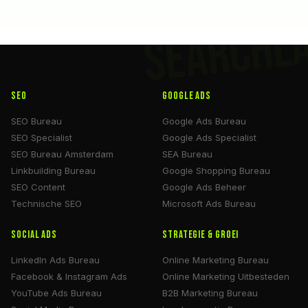
SEARCHL
SEO
Google Ads
SEO Bureau
Google Ads Bureau
SEO Specialist
Google Ads Specialist
SEO Bureau Amsterdam
SEA Bureau
Linkbuilding Bureau
Google Shopping Bureau
SEO Content
Google Ads Beheer
Technische SEO
Microsoft Ads Bureau
Social Ads
Strategie & Groei
LinkedIn Ads Bureau
Online Marketing Bureau
Facebook & Instagram Ads
Online Marketing Uitbesteden
YouTube Ads Bureau
B2B Marketing Bureau