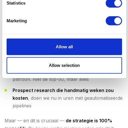
SEO-audits die eerder twee dagen kostten,
Statistics
leveren we nu in een dag
— en ze zijn grondiger,
omdat AI elke pagina analyseert in plaats van een
Marketing
steekproef
Content productie is 5x sneller
— AI schrijft
eerste drafts, onze specialisten verfijnen de
Allow all
strategie, tone of voice en nuance
Google Ads analyses zijn dieper
— we
Allow selection
analyseren elk zoekwoord, elke advertentie, elk
patroon. Niet de top-50, maar alles
Prospect research die handmatig weken zou
kosten
, doen we nu in uren met geautomatiseerde
pipelines
Maar — en dit is cruciaal —
de strategie is 100%