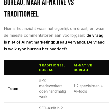
bureau, maar AI-native vs
traditioneel
Hier is het inzicht waar het eigenlijk om draait, en waar
de meeste commentatoren aan voorbijgaan:
de vraag
is niet of AI het marketingbureau vervangt. De vraag
is welk type bureau het overleeft.
TRADITIONEEL
AI-NATIVE
BUREAU
BUREAU
5-10
medewerkers
1-2 specialisten +
Team
doen handmatig
AI-tools
werk
SEO-audit in 2