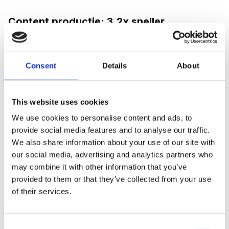
Content productie: 3.2x sneller
Het meest zichtbare effect van AI in marketing is de
versnelling van content productie. Teams die AI
Consent
Details
About
structureel inzetten voor
content creatie
produceren
gemiddeld
3.2x meer content
zonder extra
headcount. Dit omvat blogartikelen, social media
This website uses cookies
posts, email copy, landingspagina's en
We use cookies to personalise content and ads, to
advertentieteksten.
provide social media features and to analyse our traffic.
We also share information about your use of our site with
Belangrijk: de kwaliteit blijft gelijk of verbetert zelfs.
our social media, advertising and analytics partners who
may combine it with other information that you’ve
Bedrijven die AI gebruiken als eerste concept-
provided to them or that they’ve collected from your use
generator en menselijke expertise toevoegen voor
of their services.
verificatie, nuance en merkstem, rapporteren hogere
content kwaliteitsscores dan bedrijven die volledig
handmatig werken. De reden: AI elimineert writer's
Consent