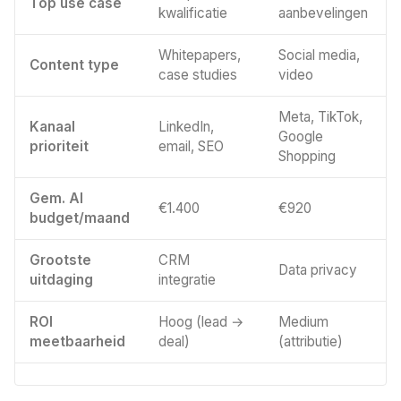
Top use case
kwalificatie
aanbevelingen
Whitepapers,
Social media,
Content type
case studies
video
Meta, TikTok,
Kanaal
LinkedIn,
Google
prioriteit
email, SEO
Shopping
Gem. AI
€1.400
€920
budget/maand
Grootste
CRM
Data privacy
uitdaging
integratie
ROI
Hoog (lead →
Medium
meetbaarheid
deal)
(attributie)