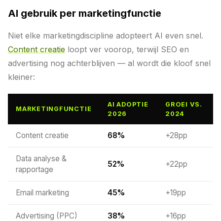
AI gebruik per marketingfunctie
Niet elke marketingdiscipline adopteert AI even snel.
Content creatie
loopt ver voorop, terwijl SEO en
advertising nog achterblijven — al wordt die kloof snel
kleiner:
AI ADOPTIE
GROEI VS.
MARKETINGFUNCTIE
2026
2024
Content creatie
68%
+28pp
Data analyse &
52%
+22pp
rapportage
Email marketing
45%
+19pp
Advertising (PPC)
38%
+16pp