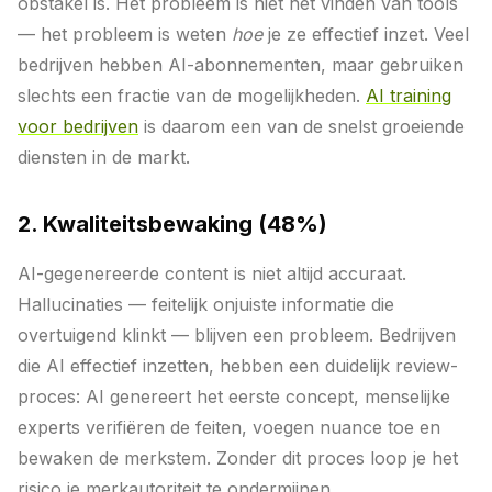
obstakel is. Het probleem is niet het vinden van tools
— het probleem is weten
hoe
je ze effectief inzet. Veel
bedrijven hebben AI-abonnementen, maar gebruiken
slechts een fractie van de mogelijkheden.
AI training
voor bedrijven
is daarom een van de snelst groeiende
diensten in de markt.
2. Kwaliteitsbewaking (48%)
AI-gegenereerde content is niet altijd accuraat.
Hallucinaties — feitelijk onjuiste informatie die
overtuigend klinkt — blijven een probleem. Bedrijven
die AI effectief inzetten, hebben een duidelijk review-
proces: AI genereert het eerste concept, menselijke
experts verifiëren de feiten, voegen nuance toe en
bewaken de merkstem. Zonder dit proces loop je het
risico je merkautoriteit te ondermijnen.