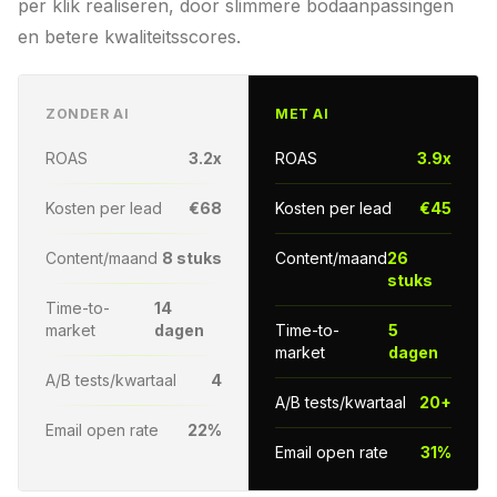
per klik realiseren, door slimmere bodaanpassingen
en betere kwaliteitsscores.
ZONDER AI
MET AI
ROAS
3.2x
ROAS
3.9x
Kosten per lead
€68
Kosten per lead
€45
Content/maand
8 stuks
Content/maand
26
stuks
Time-to-
14
market
dagen
Time-to-
5
market
dagen
A/B tests/kwartaal
4
A/B tests/kwartaal
20+
Email open rate
22%
Email open rate
31%