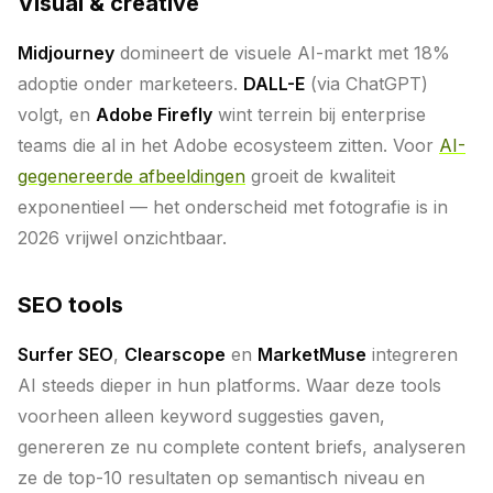
Visual & creative
Midjourney
domineert de visuele AI-markt met 18%
adoptie onder marketeers.
DALL-E
(via ChatGPT)
volgt, en
Adobe Firefly
wint terrein bij enterprise
teams die al in het Adobe ecosysteem zitten. Voor
AI-
gegenereerde afbeeldingen
groeit de kwaliteit
exponentieel — het onderscheid met fotografie is in
2026 vrijwel onzichtbaar.
SEO tools
Surfer SEO
,
Clearscope
en
MarketMuse
integreren
AI steeds dieper in hun platforms. Waar deze tools
voorheen alleen keyword suggesties gaven,
genereren ze nu complete content briefs, analyseren
ze de top-10 resultaten op semantisch niveau en