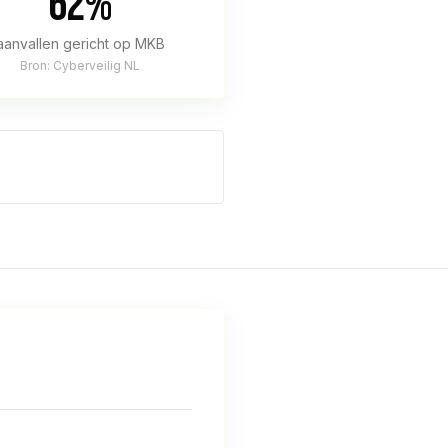
62%
aanvallen gericht op MKB
Bron: Cyberveilig NL