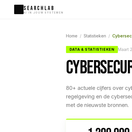
SEARCHLAB
AI IN JOUW SYSTEMEN
Home
/
Statistieken
/
Cybersecu
Maart 
DATA & STATISTIEKEN
CYBERSECUR
80+ actuele cijfers over c
regelgeving en de cybersec
met de nieuwste bronnen.