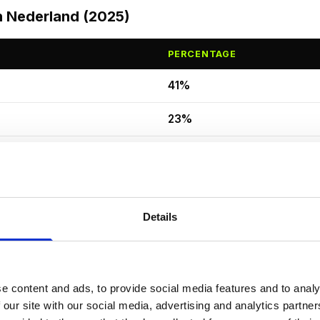
n Nederland (2025)
PERCENTAGE
41%
23%
14%
9%
Details
7%
6%
e content and ads, to provide social media features and to analy
roei van supply chain-aanvallen (+45%)
. Aanvallers richt
 our site with our social media, advertising and analytics partn
rtners om via één inbraak meerdere organisaties te treffen