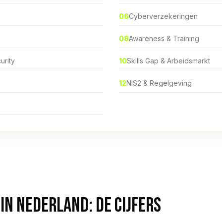
06
Cyberverzekeringen
08
Awareness & Training
urity
10
Skills Gap & Arbeidsmarkt
12
NIS2 & Regelgeving
IN NEDERLAND: DE CIJFERS