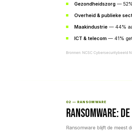
Gezondheidszorg
— 52% 
Overheid & publieke sec
Maakindustrie
— 44% aang
ICT & telecom
— 41% getr
Bronnen: NCSC Cybersecuritybeeld Ne
02 — RANSOMWARE
RANSOMWARE: DE 
Ransomware blijft de meest de