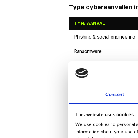
Type cyberaanvallen i
TYPE AANVAL
Phishing & social engineering
Ransomware
DDoS-aanvallen
Supply chain-aanvallen
Consent
Zero-day exploits
Insider threats
This website uses cookies
We use cookies to personalis
Opvallend is de
explosieve g
information about your use of
toeleveranciers en softwarepa