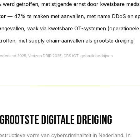
werd getroffen, met stijgende ernst door kwetsbare medi
tor
— 47% te maken met aanvallen, met name DDoS en sp
evallen, vaak via kwetsbare OT-systemen (operationele 
offen, met supply chain-aanvallen als grootste dreiging
derland 2025, Verizon DBIR 2025, CBS ICT-gebruik bedrijven
GROOTSTE DIGITALE DREIGING
structieve vorm van cybercriminaliteit in Nederland. In