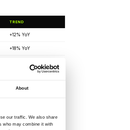
TREND
+12% YoY
+18% YoY
+8% YoY
+45% YoY
About
+22% YoY
+5% YoY
se our traffic. We also share
en zich steeds vaker op
ers who may combine it with
. Het SolarWinds-effect is in