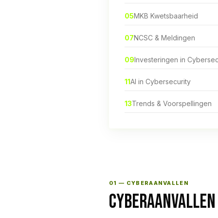
05
MKB Kwetsbaarheid
07
NCSC & Meldingen
09
Investeringen in Cybersec
11
AI in Cybersecurity
13
Trends & Voorspellingen
01 — CYBERAANVALLEN
CYBERAANVALLEN 