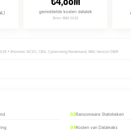
€4,88M
gemiddelde kosten datalek
NL)
Bron: IBM 2025
 2026 • Bronnen: NCSC, CBS, Cyberveilig Nederland, IBM, Verizon DBIR
and
02
Ransomware Statistieken
ring
04
Kosten van Dataleaks