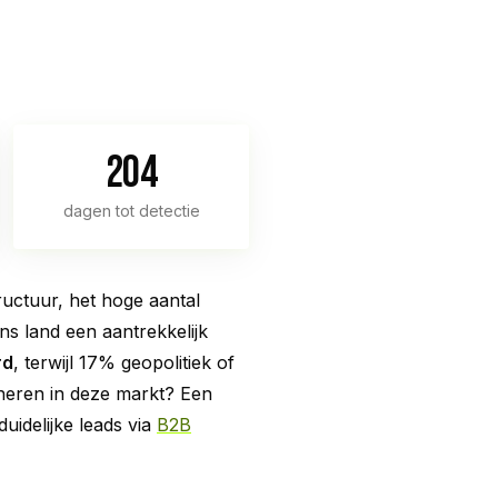
204
dagen tot detectie
tructuur, het hoge aantal
s land een aantrekkelijk
rd
, terwijl 17% geopolitiek of
ioneren in deze markt? Een
uidelijke leads via
B2B