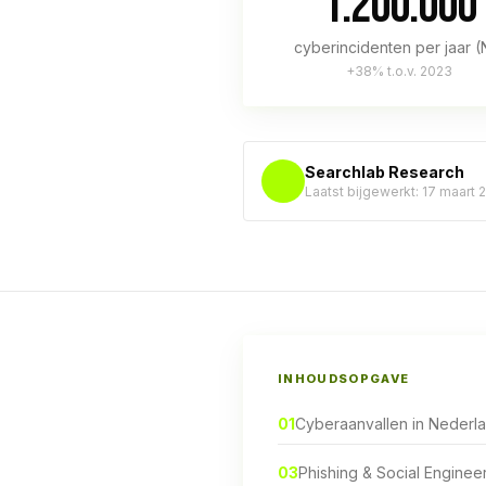
1.200.000
cyberincidenten per jaar (
+38% t.o.v. 2023
Searchlab Research
Laatst bijgewerkt: 17 maart
INHOUDSOPGAVE
01
Cyberaanvallen in Nederl
03
Phishing & Social Enginee