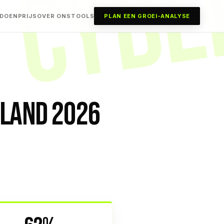
CYBE
 DOEN
PRIJS
OVER ONS
TOOLS
PLAN EEN GROEI-ANALYSE
RLAND 2026