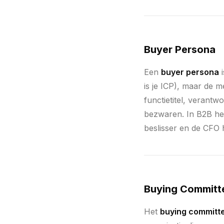
Buyer Persona
Een
buyer persona
i
is je ICP), maar de 
functietitel, verantw
bezwaren. In B2B heb
beslisser en de CFO
Buying Committ
Het
buying committ