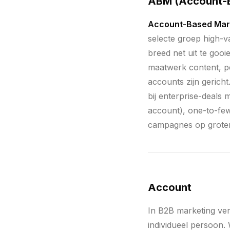
ABM (Account-B
Account-Based Mar
selecte groep high-v
breed net uit te gooi
maatwerk content, pe
accounts zijn gerich
bij enterprise-deals 
account), one-to-few
campagnes op groter
Account
In B2B marketing ver
individueel persoon.