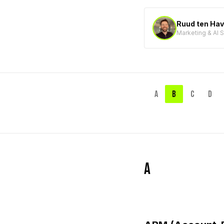
Ruud ten Ha
Marketing & AI 
A
B
C
D
A