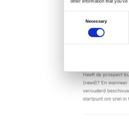
other information that you’ve
Consent
B
Necessary
Selection
BANT
BANT
staat voor Bud
Heeft de prospect bu
(need)? En wanneer 
verouderd beschouwe
startpunt om snel in