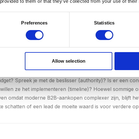
 provided to them or that they’ve collected from your use of their
Preferences
Statistics
Allow selection
get, Authority, Need, Timeline — een klassiek kwalificatie
dget? Spreek je met de beslisser (authority)? Is er een co
willen ze het implementeren (timeline)? Hoewel sommige o
n omdat moderne B2B-aankopen complexer zijn, blijft he
 te schatten of een lead de moeite waard is voor verdere op