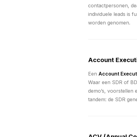
contactpersonen, deal
individuele leads is
worden genomen.
Account Execut
Een
Account Execut
Waar een SDR of BDR
demo’s, voorstellen 
tandem: de SDR gener
ACV (Annual Con