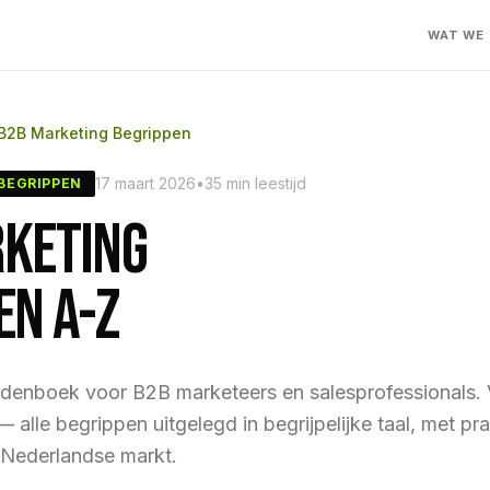
WAT WE
B2B Marketing Begrippen
17 maart 2026
•
35 min leestijd
 BEGRIPPEN
KETING
EN A-Z
denboek voor B2B marketeers en salesprofessionals.
alle begrippen uitgelegd in begrijpelijke taal, met pr
 Nederlandse markt.