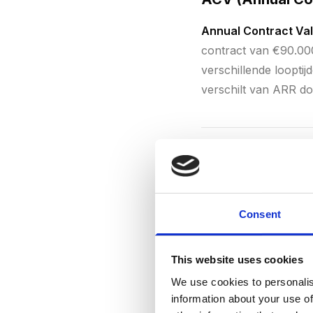
Annual Contract Va
contract van €90.000
verschillende loopti
verschilt van ARR do
ARR (Annual Re
Annual Recurring R
Consent
of contracten. Het i
inkomstenstroom is.
This website uses cookies
investeerders vaak b
We use cookies to personalis
information about your use of