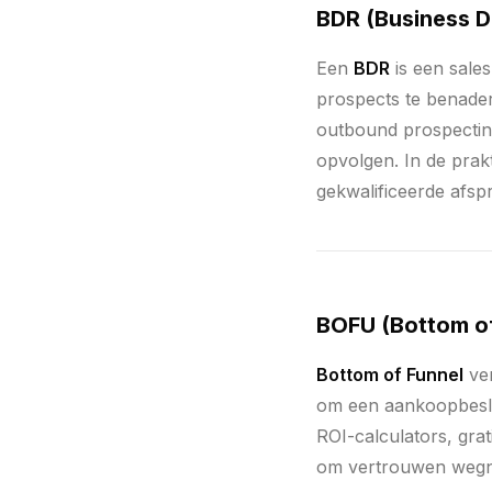
BDR (Business 
Een
BDR
is een sales
prospects te benader
outbound prospecting
opvolgen. In de prak
gekwalificeerde afs
BOFU (Bottom of
Bottom of Funnel
ver
om een aankoopbeslis
ROI-calculators, grat
om vertrouwen wegn