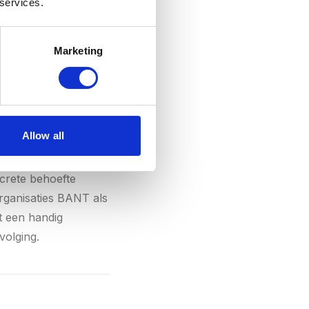
 services.
Marketing
Allow all
model voor B2B leads.
ncrete behoefte
rganisaties BANT als
t een handig
volging.