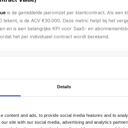
lue
is de gemiddelde jaaromzet per klantcontract. Als een kl
 tekent, is de ACV €30.000. Deze metric helpt bij het verge
jden en is een belangrijke KPI voor SaaS- en abonnementsb
ordat het per individueel contract wordt berekend.
curring Revenue)
evenue
is de totale jaarlijkse terugkerende omzet van alle
Details
s dé kernmetric voor SaaS-bedrijven en geeft aan hoe voors
 ARR = MRR (Monthly Recurring Revenue) × 12. Groei in A
elangrijker dan eenmalige omzet.
e content and ads, to provide social media features and to analy
 our site with our social media, advertising and analytics partn