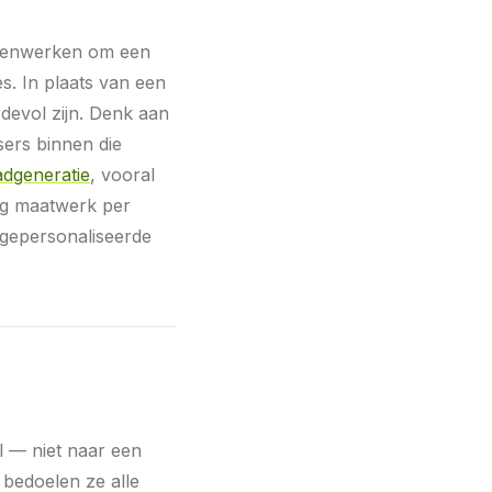
amenwerken om een
s. In plaats van een
rdevol zijn. Denk aan
sers binnen die
adgeneratie
, vooral
edig maatwerk per
(gepersonaliseerde
el — niet naar een
 bedoelen ze alle