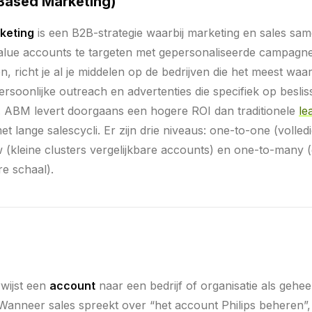
ased Marketing)
keting
is een B2B-strategie waarbij marketing en sales s
alue accounts te targeten met gepersonaliseerde campagne
en, richt je al je middelen op de bedrijven die het meest waa
rsoonlijke outreach en advertenties die specifiek op beslis
t. ABM levert doorgaans een hogere ROI dan traditionele
le
met lange salescycli. Er zijn drie niveaus: one-to-one (voll
 (kleine clusters vergelijkbare accounts) en one-to-many 
e schaal).
wijst een
account
naar een bedrijf of organisatie als gehe
 Wanneer sales spreekt over “het account Philips beheren”,