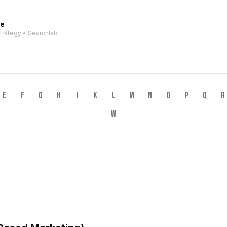
ve
Strategy • Searchlab
E
F
G
H
I
K
L
M
N
O
P
Q
R
W