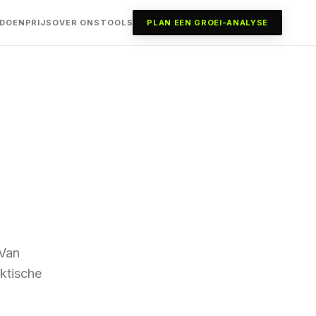
 DOEN
PRIJS
OVER ONS
TOOLS
PLAN EEN GROEI-ANALYSE
 Van
aktische