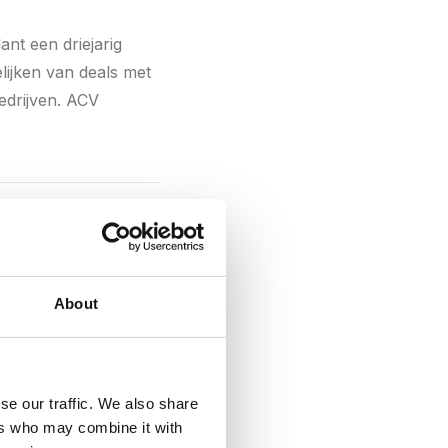
ant een driejarig
lijken van deals met
edrijven. ACV
 actieve abonnementen
About
pelbaar je
RR is voor
se our traffic. We also share
ers who may combine it with