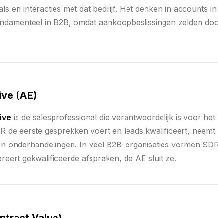
s en interacties met dat bedrijf. Het denken in accounts in
 fundamenteel in B2B, omdat aankoopbeslissingen zelden d
ive (AE)
ive
is de salesprofessional die verantwoordelijk is voor het 
 de eerste gesprekken voert en leads kwalificeert, neemt
en onderhandelingen. In veel B2B-organisaties vormen SDR
eert gekwalificeerde afspraken, de AE sluit ze.
tract Value)