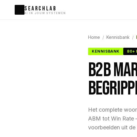
SEARCHLAB
AI IN JOUW SYSTEMEN
Home
/
Kennisbank
/
KENNISBANK
80+
B2B MAR
BEGRIPP
Het complete woor
ABM tot Win Rate — 
voorbeelden uit de