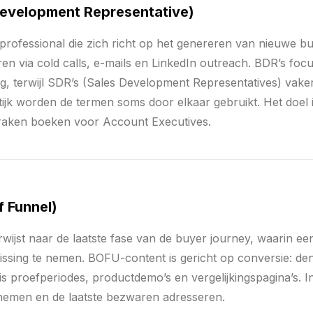
Development Representative)
professional die zich richt op het genereren van nieuwe bu
en via cold calls, e-mails en LinkedIn outreach. BDR’s fo
, terwijl SDR’s (Sales Development Representatives) vake
tijk worden de termen soms door elkaar gebruikt. Het doel i
praken boeken voor Account Executives.
 Funnel)
wijst naar de laatste fase van de buyer journey, waarin een
sing te nemen. BOFU-content is gericht op conversie: den
is proefperiodes, productdemo’s en vergelijkingspagina’s. In
emen en de laatste bezwaren adresseren.