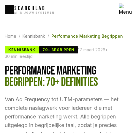
SEARCHLAB
AI IN JOUW SYSTEMEN
Home
/
Kennisbank
/
Performance Marketing Begrippen
17 maart 2026
•
KENNISBANK
70+ BEGRIPPEN
30 min leestijd
PERFORMANCE MARKETING
BEGRIPPEN: 70+ DEFINITIES
Van Ad Frequency tot UTM-parameters — het
complete naslagwerk voor iedereen die met
performance marketing werkt. Alle begrippen
uitgelegd in begrijpelijke taal, zodat je precies