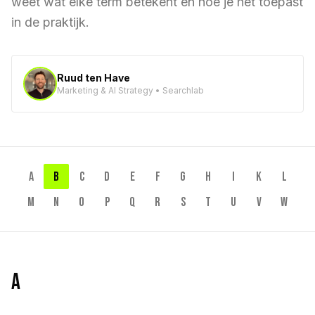
weet wat elke term betekent en hoe je het toepast
in de praktijk.
Ruud ten Have
Marketing & AI Strategy • Searchlab
A
B
C
D
E
F
G
H
I
K
L
M
N
O
P
Q
R
S
T
U
V
W
A