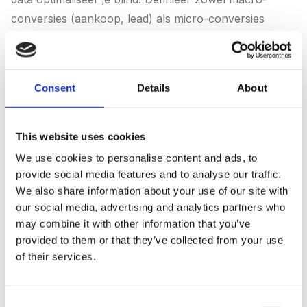
conversies (aankoop, lead) als micro-conversies
(nieuwsbriefinschrijving, productpagina-bezoek) om je
volledige funnel te begrijpen.
Consent
Details
About
This website uses cookies
Conversion Rate (Conversieratio)
We use cookies to personalise content and ads, to
De
conversion rate
is het percentage gebruikers dat
provide social media features and to analyse our traffic.
converteert na het klikken op je advertentie:
We also share information about your use of our site with
our social media, advertising and analytics partners who
conversies gedeeld door klikken, maal 100. Een
may combine it with other information that you’ve
gemiddeld conversiepercentage voor search-
provided to them or that they’ve collected from your use
campagnes is 3-5%, maar dit varieert enorm per
of their services.
branche en type conversie. Een lage conversieratio bij
veel klikken wijst op een landingspagina-probleem;
Consent
een lage conversieratio bij weinig klikken kan een