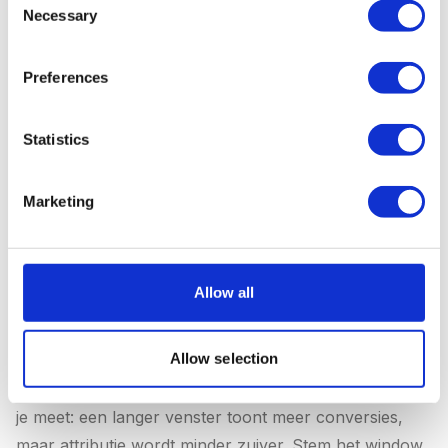
Necessary
Selection
volume-issue zijn. Optimaliseer door A/B-testen,
snellere laadtijden en een heldere call-to-action.
Preferences
Statistics
Conversion Window (Conversievenster)
Marketing
Het
conversion window
is de periode na een klik of
interactie waarin een conversie nog wordt
toegerekend aan die advertentie. Google Ads hanteert
Allow all
standaard een click-through window van 30 dagen en
een view-through window van 1 dag. Meta Ads heeft
Allow selection
standaard 7 dagen click en 1 dag view. De keuze van
je conversion window beïnvloedt hoeveel conversies
je meet: een langer venster toont meer conversies,
maar attributie wordt minder zuiver. Stem het window