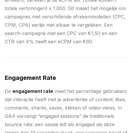
afrekent, bereken je de eCPM als: (totale kosten /
totale vertoningen) x 1.000. Dit maakt het mogelijk om
campagnes met verschillende afrekenmodellen (CPC,
CPM, CPA) eerlijk met elkaar te vergelijken. Een
search-campagne met een CPC van €1,50 en een
CTR van 4% heeft een eCPM van €60.
Engagement Rate
De
engagement rate
meet het percentage gebruikers
dat interactie heeft met je advertentie of content: likes,
comments, shares, saves, klikken of video-views. In
GA4 vervangt “engaged sessions” de traditionele
bounce rate: een sessie telt als engaged als deze
langer dan 10 seconden duurt, een conversie bevat of