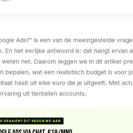
ogle Ads?" is een van de meestgestelde vragen 
. En het eerlijke antwoord is: dat hangt ervan a
weten het. Daarom leggen we in dit artikel pre
en bepalen, wat een realistisch budget is voor 
taat haalt uit elke euro die je uitgeeft. Met actue
rvaring uit tientallen accounts.
S DRAAIEN? DIT RADEN WE AAN
ogle Ads via chat, €19/mnd