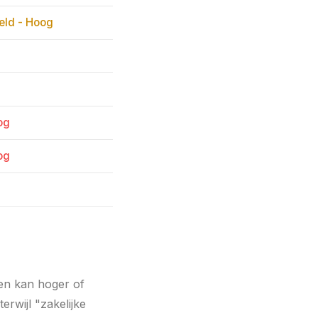
ld - Hoog
og
og
den kan hoger of
rwijl "zakelijke