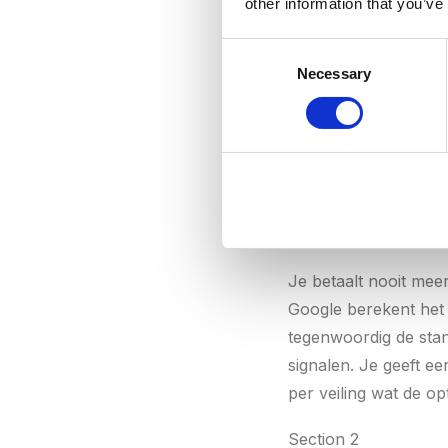
other information that you’ve
concurrent biedt €5 
de veiling, ondanks e
Consent
het minimum dat nodi
Necessary
Selection
In dit voorbeeld beta
kwaliteitsscore bespa
uitleg over de Googl
Wat betaal je per
Je betaalt nooit meer 
Google berekent het 
tegenwoordig de stand
signalen. Je geeft e
per veiling wat de opt
Section 2