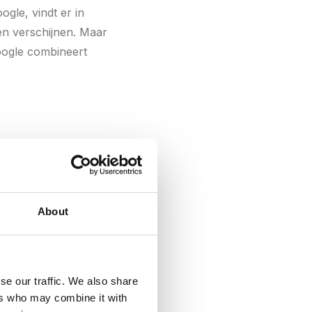
gle, vindt er in
len verschijnen. Maar
Google combineert
About
xt)
se our traffic. We also share
ers who may combine it with
e Ad Rank 24. Je