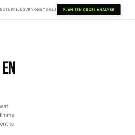
 DOEN
PRIJS
OVER ONS
TOOLS
PLAN EEN GROEI-ANALYSE
 en
 wat
slimme
ent te