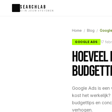
SEARCHLAB
AI IN JOUW SYSTEMEN
Home
/
Blog
/
Google
17 feb
GOOGLE ADS
Hoeveel 
Budgette
Google Ads is een 
kost het werkelijk? 
budgettips en concr
verhogen.