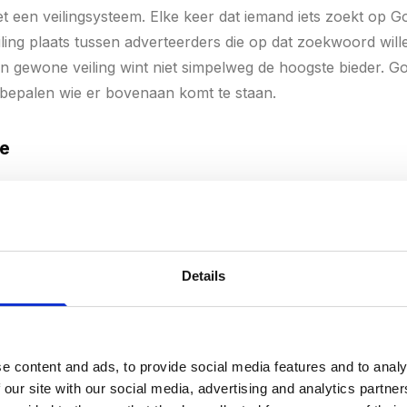
 een veilingsysteem. Elke keer dat iemand iets zoekt op Goo
iling plaats tussen adverteerders die op dat zoekwoord wil
 een gewone veiling wint niet simpelweg de hoogste bieder. 
bepalen wie er bovenaan komt te staan.
le
ie
(Ad Rank) wordt bepaald door een simpele formule:
Ad Rank = Max CPC x Kwaliteitsscore
Details
lus aanvullende factoren zoals advertentie-extensies en zoekconte
e content and ads, to provide social media features and to analy
 our site with our social media, advertising and analytics partn
al €3 per klik en je hebt een kwaliteitsscore van 8. Dan is j