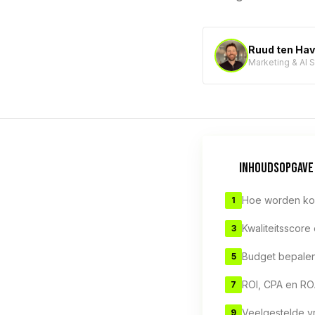
Ruud ten Ha
Marketing & AI 
INHOUDSOPGAVE
Hoe worden ko
1
Kwaliteitsscore
3
Budget bepalen
5
ROI, CPA en R
7
Veelgestelde v
9