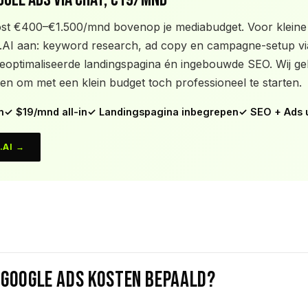
kost €400–€1.500/mnd bovenop je mediabudget. Voor klein
AI aan: keyword research, ad copy en campagne-setup via 
eoptimaliseerde landingspagina én ingebouwde SEO. Wij gebr
n om met een klein budget toch professioneel te starten.
n
✓ $19/mnd all-in
✓ Landingspagina inbegrepen
✓ SEO + Ads u
.AI →
 Google Ads kosten bepaald?