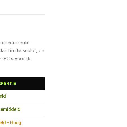
n concurrentie
nt in die sector, en
 CPC's voor de
RENTIE
eld
Gemiddeld
ld - Hoog