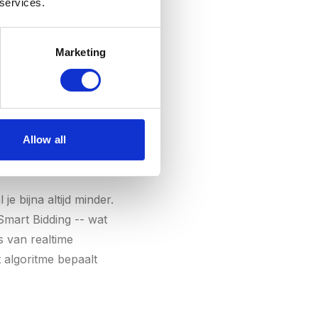
 services.
nk van 20. Jij wint
ale bod. Je betaalt
Marketing
. Een hogere
werkt lees je in onze
Allow all
je bijna altijd minder.
Smart Bidding -- wat
s van realtime
 algoritme bepaalt