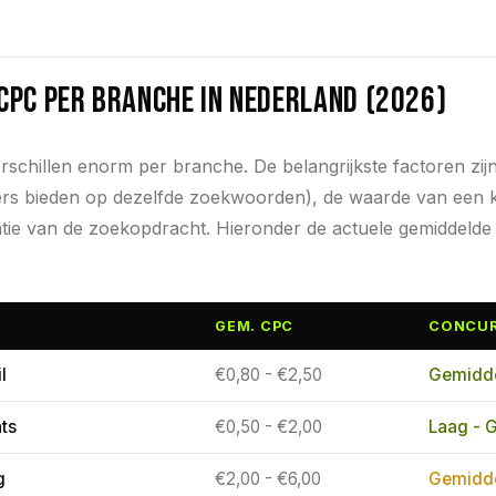
 CPC per branche in Nederland (2026)
erschillen enorm per branche. De belangrijkste factoren zij
rs bieden op dezelfde zoekwoorden), de waarde van een kla
tie van de zoekopdracht. Hieronder de actuele gemiddelde
GEM. CPC
CONCUR
l
€0,80 - €2,50
Gemidd
ts
€0,50 - €2,00
Laag - 
g
€2,00 - €6,00
Gemidde