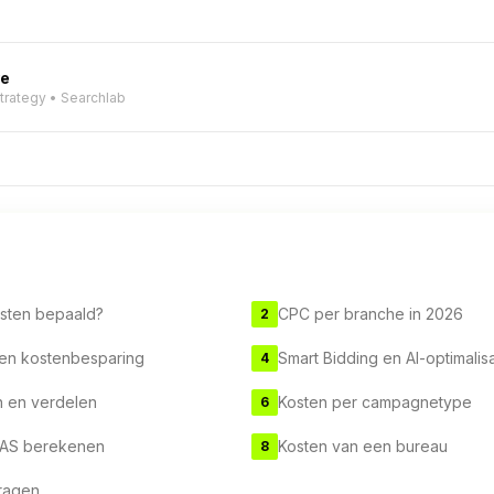
ve
Strategy • Searchlab
sten bepaald?
CPC per branche in 2026
2
 en kostenbesparing
Smart Bidding en AI-optimalisa
4
 en verdelen
Kosten per campagnetype
6
OAS berekenen
Kosten van een bureau
8
ragen