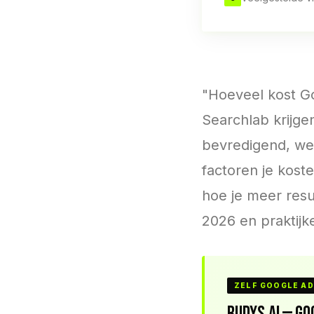
"Hoeveel kost Go
Searchlab krijgen
bevredigend, we 
factoren je kost
hoe je meer resul
2026 en praktijke
ZELF GOOGLE AD
Rudys.AI — Go