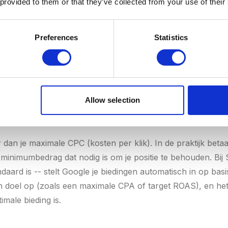
 provided to them or that they’ve collected from your use of their
maar heeft een kwaliteitsscore van 4 -- dat geeft een Ad Ra
en lager bod. En het mooiste? Je betaalt niet eens je maxim
g is om de adverteerder onder je te verslaan, plus €0,01.
Preferences
Statistics
al je: (20 / 8) + €0,01 =
€2,51
in plaats van je maximale €3
art je dus direct geld. Meer over hoe die berekening exact 
e Ads kostenformule
.
Allow selection
 klik?
dan je maximale CPC (kosten per klik). In de praktijk betaal 
minimumbedrag dat nodig is om je positie te behouden. Bij 
aard is -- stelt Google je biedingen automatisch in op basi
en doel op (zoals een maximale CPA of target ROAS), en het
imale bieding is.