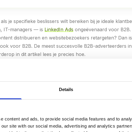
als je specifieke beslissers wilt bereiken bij je ideale klant
n, IT-managers — is
LinkedIn Ads
ongeëvenaard voor B2B. 
ntent distribueren en websitebezoekers retargeten? Dan i
f, ook voor B2B. De meest succesvolle B2B-adverteerders 
erop in dit artikel lees je precies hoe.
Details
OOR B2B: IDENTITEIT VS GEDRAG
e content and ads, to provide social media features and to analy
ting is het fundament van deze vergelijking. LinkedIn en M
 our site with our social media, advertising and analytics partn