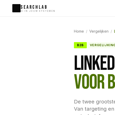
SEARCHLAB
AI IN JOUW SYSTEMEN
Home
/
Vergelijken
/
B2B
VERGELIJKIN
LINKED
VOOR B
De twee grootste
Van targeting en 