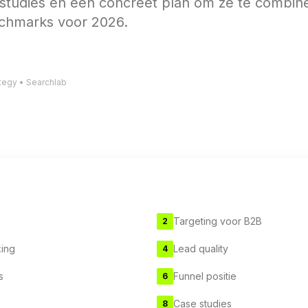
 studies en een concreet plan om ze te combin
chmarks voor 2026.
ategy • Searchlab
Targeting voor B2B
2
king
Lead quality
4
s
Funnel positie
6
Case studies
8