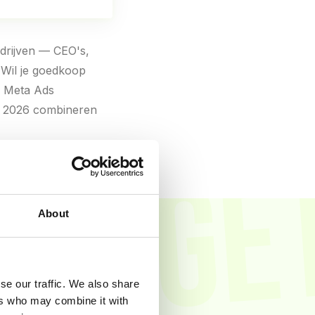
bedrijven — CEO's,
Wil je goedkoop
s Meta Ads
in 2026 combineren
TARGE
About
se our traffic. We also share
eta benaderen het
ers who may combine it with