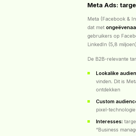
Meta Ads: targe
Meta (Facebook & Ins
dat met
ongeëvenaa
gebruikers op Facebo
LinkedIn (5,8 miljoen)
De B2B-relevante tar
Lookalike audie
vinden. Dit is Me
ontdekken
Custom audienc
pixel-technologi
Interesses:
targe
“Business manage