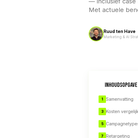
— inclusief case
Met actuele ben
Ruud ten Have
Marketing & AI Str
INHOUDSOPGAVE
Samenvatting
1
Kosten vergelij
3
Campagnetype
5
Retargeting
7