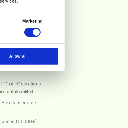
 services.
equenties voor alles:
Marketing
lfgerapporteerde
rkgever, branche,
Allow all
.
f IT” of “Operations
re datakwaliteit
. Bereik alleen de
prises (10.000+).