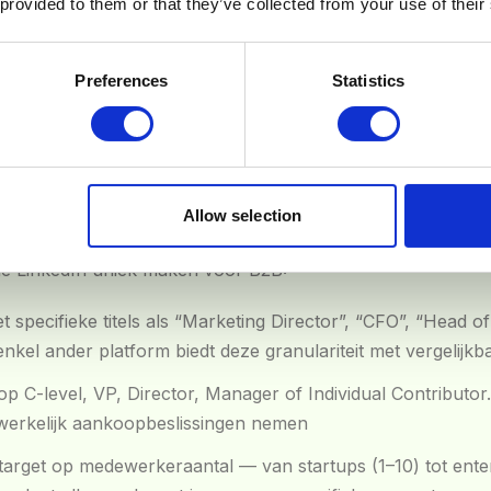
 provided to them or that they’ve collected from your use of their
groep op totaal verschillende manieren — en dat heeft cons
tie tot je salesproces.
Preferences
Statistics
rgeting op professionele identiteit
e advertentieplatform ter wereld waar je kunt targeten op
ze
 Gebruikers vullen hun eigen profiel in met functietitel, we
Allow selection
iding. Dit maakt LinkedIn ongeëvenaard voor B2B-targeting
die LinkedIn uniek maken voor B2B:
t specifieke titels als “Marketing Director”, “CFO”, “Head o
kel ander platform biedt deze granulariteit met vergelijkba
 op C-level, VP, Director, Manager of Individual Contributor
werkelijk aankoopbeslissingen nemen
target op medewerkeraantal — van startups (1–10) tot enter