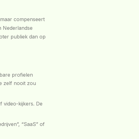
, maar compenseert
en Nederlandse
roter publiek dan op
kbare profielen
e zelf nooit zou
f video-kijkers. De
drijven”, “SaaS” of