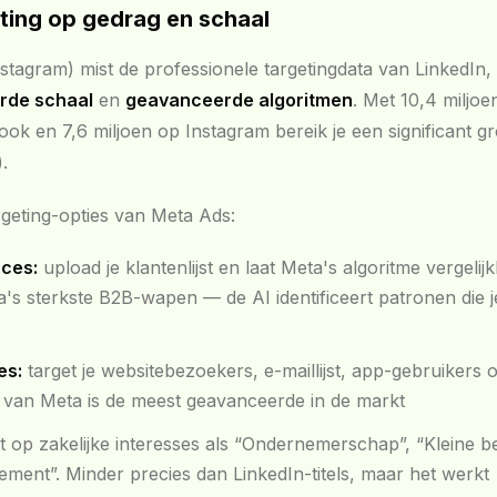
ting op gedrag en schaal
tagram) mist de professionele targetingdata van LinkedIn
rde schaal
en
geavanceerde algoritmen
. Met 10,4 miljo
ok en 7,6 miljoen op Instagram bereik je een significant g
.
geting-opties van Meta Ads:
nces:
upload je klantenlijst en laat Meta's algoritme vergelij
ta's sterkste B2B-wapen — de AI identificeert patronen die j
es:
target je websitebezoekers, e-maillijst, app-gebruikers o
e van Meta is de meest geavanceerde in de markt
t op zakelijke interesses als “Ondernemerschap”, “Kleine be
ment”. Minder precies dan LinkedIn-titels, maar het werkt