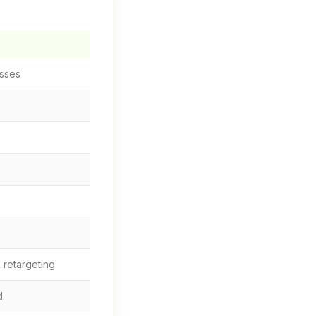
esses
 retargeting
d