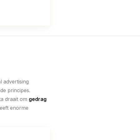
 advertising
e principes.
ta draait om
gedrag
heeft enorme