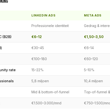
JKING
LINKEDIN ADS
META ADS
Professionele identiteit
Gedrag & inter
 (B2B)
€6–12
€1,50–3,50
)
€30–45
€6–14
€100–180
€60–120
nity rate
15–22%
5–10%
ssionals
5,8 miljoen
10,4 miljoen
Mid & bottom-of-funnel
Top-of-funnel &
t
€1.500–3.000/mnd
€750–1.500/mn