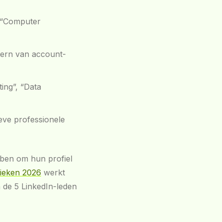
n “Computer
kern van account-
ing”, “Data
eve professionele
bben om hun profiel
stieken 2026
werkt
 de 5 LinkedIn-leden