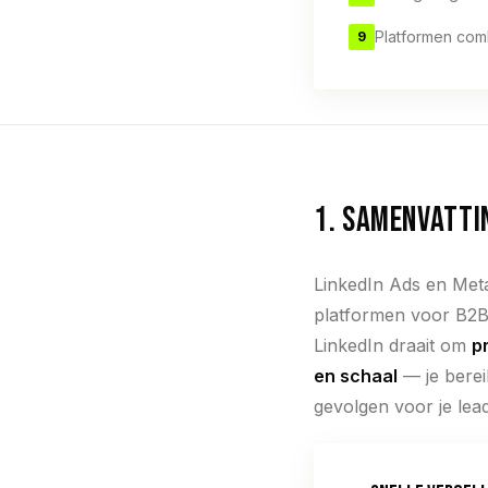
Platformen com
9
1. SAMENVATTI
LinkedIn Ads en Meta
platformen voor B2B
LinkedIn draait om
p
en schaal
— je berei
gevolgen voor je lead 