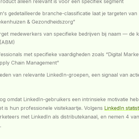
 product alleen relevant is voor een specifiek segment
n's gedetailleerde branche-classificatie laat je targeten va
iekenhuizen & Gezondheidszorg”
rget medewerkers van specifieke bedrijven bij naam — de 
 (ABM)
essionals met specifieke vaardigheden zoals “Digital Market
Supply Chain Management”
leden van relevante LinkedIn-groepen, een signaal van acti
hoog omdat LinkedIn-gebruikers een intrinsieke motivatie he
t is hun professionele visitekaartje. Volgens
LinkedIn stati
eteers met LinkedIn als distributekanaal, en nemen 4 van
.