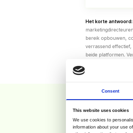
Het korte antwoord:
marketingdirecteure
bereik opbouwen, co
verrassend effectie
beide platformen. Verd
Consent
2. TARGETING V
This website uses cookies
We use cookies to personalis
Het verschil in targe
information about your use of