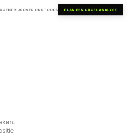
 DOEN
PRIJS
OVER ONS
TOOLS
PLAN EEN GROEI-ANALYSE
eken.
sitie