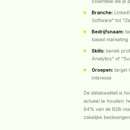
Essentieel als je
Branche:
LinkedI
Software” tot “Z
Bedrijfsnaam:
ta
based marketing
Skills:
bereik prof
Analytics” of “
Groepen:
target 
interesse
De datakwaliteit is 
actueel te houden: he
94% van de B2B-mark
zakelijke beslissingen