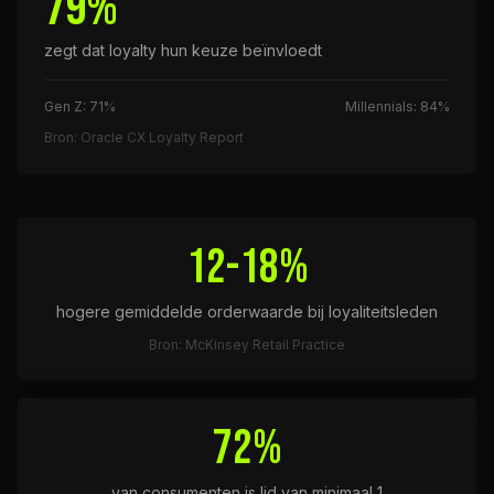
79%
zegt dat loyalty hun keuze beïnvloedt
Gen Z: 71%
Millennials: 84%
Bron: Oracle CX Loyalty Report
12-18%
hogere gemiddelde orderwaarde bij loyaliteitsleden
Bron: McKinsey Retail Practice
72%
van consumenten is lid van minimaal 1