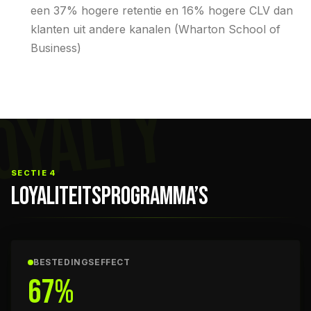
een 37% hogere retentie en 16% hogere CLV dan
klanten uit andere kanalen (Wharton School of
Business)
OYALTY
SECTIE 4
LOYALITEITSPROGRAMMA’S
BESTEDINGSEFFECT
67%