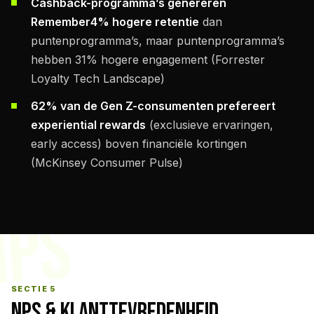
Cashback-programma’s genereren
Remember4% hogere retentie
dan
puntenprogramma’s, maar puntenprogramma’s
hebben 31% hogere engagement (Forrester
Loyalty Tech Landscape)
62% van de Gen Z-consumenten prefereert
experiential rewards
(exclusieve ervaringen,
early access) boven financiële kortingen
(McKinsey Consumer Pulse)
NPS
SECTIE 5
NPS & KLANTTEVREDENHEID