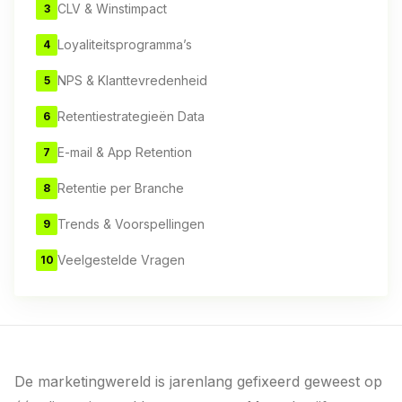
CLV & Winstimpact
3
Loyaliteitsprogramma’s
4
NPS & Klanttevredenheid
5
Retentiestrategieën Data
6
E-mail & App Retention
7
Retentie per Branche
8
Trends & Voorspellingen
9
Veelgestelde Vragen
10
De marketingwereld is jarenlang gefixeerd geweest op