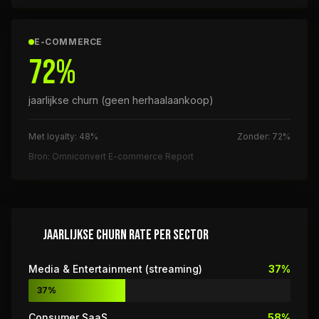
E-COMMERCE
72%
jaarlijkse churn (geen herhaalaankoop)
Met loyalty: 48%
Zonder: 72%
Bron: Omniconvert E-commerce Report
JAARLIJKSE CHURN RATE PER SECTOR
Media & Entertainment (streaming)
37%
37%
Consumer SaaS
58%