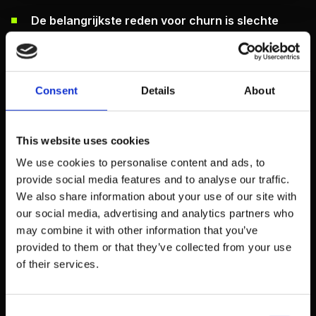
De belangrijkste reden voor churn is slechte
klantenservice
— 68% van klanten vertrekt
vanwege een geïntercepieerd slechte ervaring,
niet vanwege prijs (Accenture Strategy)
Consent
Details
About
Involuntary churn (betalingsproblemen) is
verantwoordelijk voor 20-40%
van alle churn bij
This website uses cookies
subscription-bedrijven, en is grotendeels te
voorkomen met dunning-strategieën (ProfitWell)
We use cookies to personalise content and ads, to
provide social media features and to analyse our traffic.
Bedrijven die churn actief monitoren
reduceren
We also share information about your use of our site with
hun klantverloop met gemiddeld 26% binnen 12
our social media, advertising and analytics partners who
maanden (Totango Customer Success
may combine it with other information that you’ve
Benchmark)
provided to them or that they’ve collected from your use
of their services.
90-dagen retentie is de meest voorspellende
metric
voor langetermijn klantbehoud: klanten die
90 dagen blijven, hebben 3,5x meer kans om een
Consent