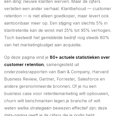
één ding: nieuwe klanten werven. Maar de cijfers
vertellen een ander verhaal. Klantbehoud — customer
retention — is niet alleen goedkoper, maar levert ook
aantoonbaar meer op. Een stijging van slechts 5% in
klantretentie kan de winst met 25% tot 95% verhogen.
Toch besteedt het gemiddelde bedrijf nog steeds 80%
van het marketingbudget aan acquisitie.
Op deze pagina vind je
80+ actuele statistieken over
customer retention
, samengesteld uit
onderzoeksrapporten van Bain & Company, Harvard
Business Review, Gartner, Forrester, Salesforce en
andere gerenommeerde bronnen. Of je nu een
business case voor retentiemarketing wilt opbouwen,
churn wilt benchmarken tegen je branche of wilt
weten welke strategieën bewezen effectief zijn: deze
data-pagina geeft je de cijfers die je nodig hebt.