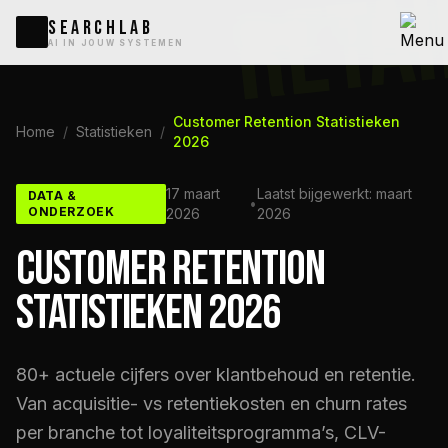
RETA
SEARCHLAB
AI IN JOUW SYSTEMEN
Customer Retention Statistieken
Home
/
Statistieken
/
2026
17 maart
Laatst bijgewerkt: maart
DATA &
•
ONDERZOEK
2026
2026
CUSTOMER RETENTION
STATISTIEKEN 2026
80+ actuele cijfers over klantbehoud en retentie.
Van acquisitie- vs retentiekosten en churn rates
per branche tot loyaliteitsprogramma’s, CLV-