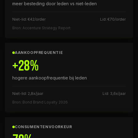
meer besteding door leden vs niet-leden
Niet-lid: €42/order
Lid: €70/order
Bron: Accenture Strategy Report
AANKOOPFREQUENTIE
+28%
hogere aankoopfrequentie bij leden
Niet-lid: 2,8x/jaar
Lid: 3,6x/jaar
Bron: Bond Brand Loyalty 2026
CONSUMENTENVOORKEUR