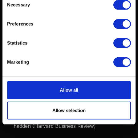
Necessary
Selection
jaar te blijven (Mixpanel Product Benchmarks)
In de Nederlandse markt is de gemiddelde B2B
Preferences
churn rate 8-12% per jaar
, lager dan het
mondiale gemiddelde van 14% dankzij langere
Statistics
contractcycli (CBS / KvK Conjunctuurenquête)
Vrijwillige churn piekt in januari (14% hoger dan
Marketing
gemiddeld)
doordat klanten aan het begin van het
jaar contracten herzien (Zuora Subscription
Economy Index)
Allow all
Klanten die contact hebben gehad met support
hebben ironisch genoeg 18% meer kans om te
blijven als het probleem adequaat is opgelost,
Allow selection
vergeleken met klanten die nooit een probleem
hadden (Harvard Business Review)