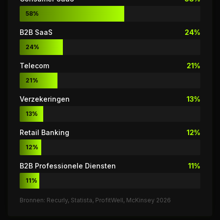
58%
B2B SaaS
24%
24%
Telecom
21%
21%
Verzekeringen
13%
13%
Retail Banking
12%
12%
B2B Professionele Diensten
11%
11%
Bronnen: Recurly, Statista, ProfitWell, McKinsey 2026