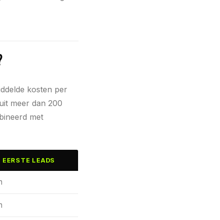
?
iddelde kosten per
 uit meer dan 200
bineerd met
 EERSTE LEADS
n
n