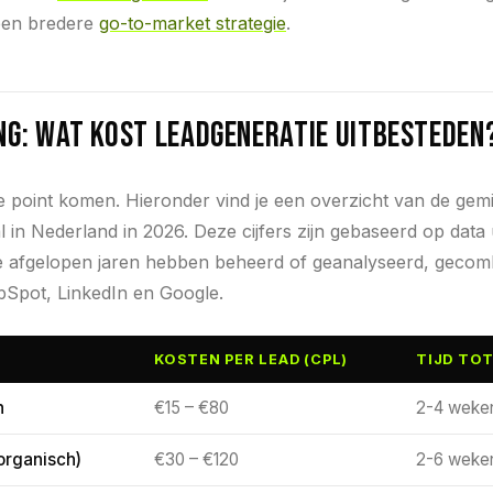
 een bredere
go-to-market strategie
.
ng: wat kost leadgeneratie uitbesteden
he point komen. Hieronder vind je een overzicht van de gem
l in Nederland in 2026. Deze cijfers zijn gebaseerd op data
 afgelopen jaren hebben beheerd of geanalyseerd, gecom
Spot, LinkedIn en Google.
KOSTEN PER LEAD (CPL)
TIJD TOT
h
€15 – €80
2-4 weke
organisch)
€30 – €120
2-6 weke