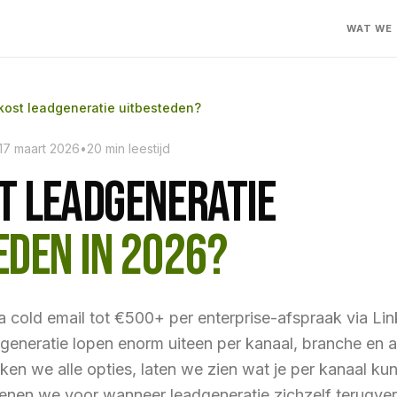
WAT WE
kost leadgeneratie uitbesteden?
17 maart 2026
•
20 min leestijd
T LEADGENERATIE
EDEN IN 2026?
a cold email tot €500+ per enterprise-afspraak via Lin
generatie lopen enorm uiteen per kanaal, branche en 
lijken we alle opties, laten we zien wat je per kanaal kun
enen we voor wanneer leadgeneratie zichzelf terugver