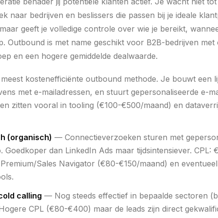
ratie benader jij potentiële klanten actief. Je wacht niet t
k naar bedrijven en beslissers die passen bij je ideale klant
maar geeft je volledige controle over wie je bereikt, wannee
. Outbound is met name geschikt voor B2B-bedrijven met e
roep en een hogere gemiddelde dealwaarde.
eest kostenefficiënte outbound methode. Je bouwt een lijs
evens met e-mailadressen, en stuurt gepersonaliseerde e-ma
en zitten vooral in tooling (€100-€500/maand) en dataverri
h (organisch)
— Connectieverzoeken sturen met geperson
p. Goedkoper dan LinkedIn Ads maar tijdsintensiever. CPL:
In Premium/Sales Navigator (€80-€150/maand) en eventueel
ols.
cold calling
— Nog steeds effectief in bepaalde sectoren (
 Hogere CPL (€80-€400) maar de leads zijn direct gekwalifi