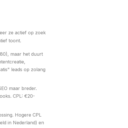
neer ze actief op zoek
tief toont.
80), maar het duurt
tentcreatie,
atis" leads op zolang
EO maar breder.
books. CPL: €20-
ossing. Hogere CPL
deld in Nederland) en