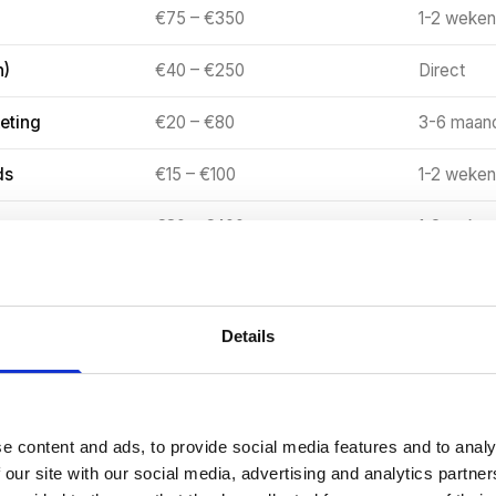
€75 – €350
1-2 weken
h)
€40 – €250
Direct
eting
€20 – €80
3-6 maan
ds
€15 – €100
1-2 weken
€80 – €400
1-2 weken
ips
€0 – €50
Varieert
Details
dschap
e content and ads, to provide social media features and to analy
de Nederlandse MKB'er besteedt
€1.500 tot €5.000 per 
 our site with our social media, advertising and analytics partn
e. De kosten per lead variëren van €15 (cold email, B2C) t