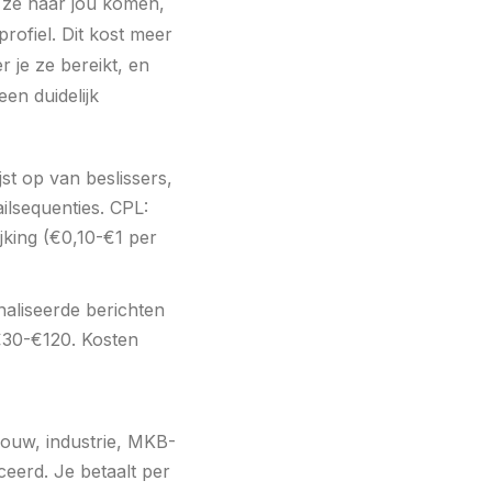
ot ze naar jou komen,
profiel. Dit kost meer
r je ze bereikt, en
en duidelijk
t op van beslissers,
ilsequenties. CPL:
jking (€0,10-€1 per
aliseerde berichten
 €30-€120. Kosten
bouw, industrie, MKB-
ceerd. Je betaalt per