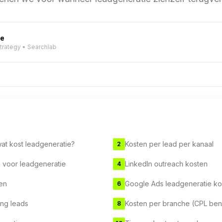
ve
Strategy • Searchlab
at kost leadgeneratie?
Kosten per lead per kanaal
2
n voor leadgeneratie
LinkedIn outreach kosten
4
ten
Google Ads leadgeneratie ko
6
ing leads
Kosten per branche (CPL be
8