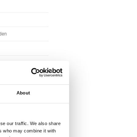
den
About
se our traffic. We also share
maand
aan
ers who may combine it with
ot €500+