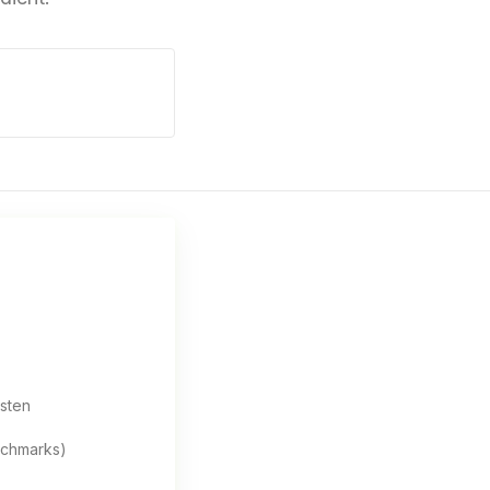
sten
nchmarks)