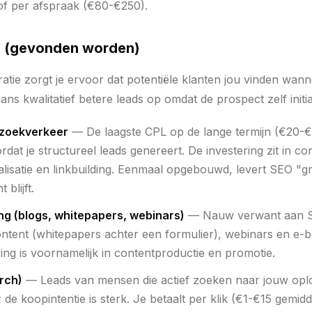
 of per afspraak (€80-€250).
n (gevonden worden)
atie zorgt je ervoor dat potentiële klanten jou vinden wan
aans kwalitatief betere leads op omdat de prospect zelf initia
 zoekverkeer
— De laagste CPL op de lange termijn (€20-€
at je structureel leads genereert. De investering zit in con
lisatie en linkbuilding. Eenmaal opgebouwd, levert SEO "gr
 blijft.
ng (blogs, whitepapers, webinars)
— Nauw verwant aan S
content (whitepapers achter een formulier), webinars en e-
ing is voornamelijk in contentproductie en promotie.
rch)
— Leads van mensen die actief zoeken naar jouw opl
e koopintentie is sterk. Je betaalt per klik (€1-€15 gemid