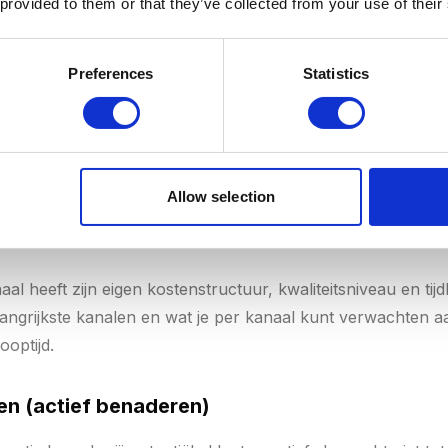
 provided to them or that they’ve collected from your use of their
B2B). Het belangrijkste is niet de laagste CPL, maar de best
lant
. Een lead van €200 die 30% converteert is waardevoll
Preferences
Statistics
 1% converteert.
Allow selection
 lead per kanaal: het complete overzich
al heeft zijn eigen kostenstructuur, kwaliteitsniveau en tijd
ngrijkste kanalen en wat je per kanaal kunt verwachten a
ooptijd.
n (actief benaderen)