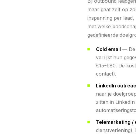
Bij outbound leadgene
maar gaat zelf op zoe
inspanning per lead, 
met welke boodschap
gedefinieerde doelg
Cold email
— De m
verrijkt hun geg
€15-€80. De kost
contact).
LinkedIn outreac
naar je doelgroe
zitten in Linked
automatiseringsto
Telemarketing / 
dienstverlening).