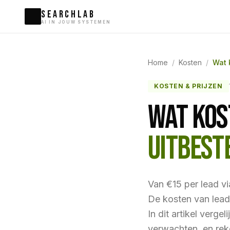
SEARCHLAB
AI IN JOUW SYSTEMEN
Home
/
Kosten
/
Wat 
KOSTEN & PRIJZEN
WAT KOS
UITBEST
Van €15 per lead vi
De kosten van lead
In dit artikel verge
verwachten, en rek