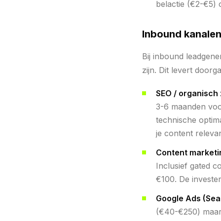
belactie (€2-€5)
Inbound kanale
Bij inbound leadgener
zijn. Dit levert doorg
SEO / organisch
3-6 maanden voord
technische optima
je content relevant
Content marketi
Inclusief gated 
€100. De invester
Google Ads (Sea
(€40-€250) maar d