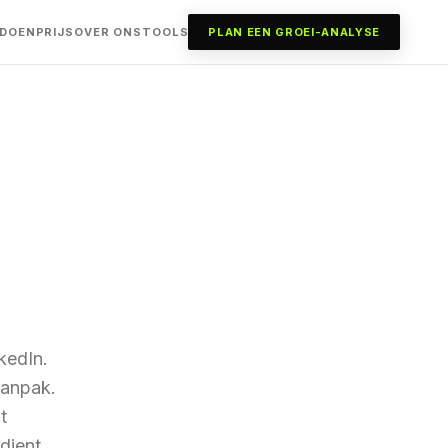
 DOEN
PRIJS
OVER ONS
TOOLS
PLAN EEN GROEI-ANALYSE
kedIn.
aanpak.
t
dient.