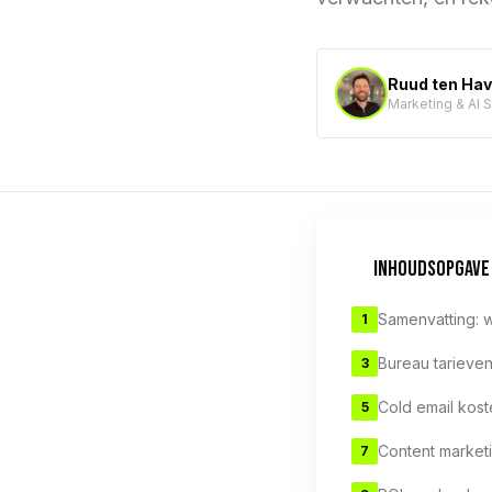
Ruud ten Ha
Marketing & AI 
INHOUDSOPGAVE
Samenvatting: w
1
Bureau tarieve
3
Cold email kos
5
Content market
7