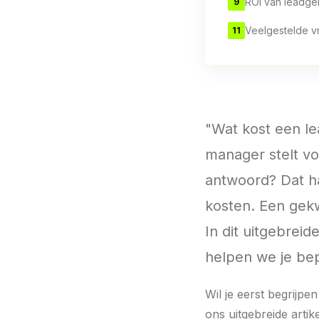
ROI van leadge
9
Veelgestelde v
11
"Wat kost een le
manager stelt voo
antwoord? Dat ha
kosten. Een gekw
In dit uitgebreid
helpen we je be
Wil je eerst begrijpe
ons uitgebreide artik