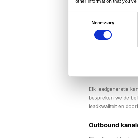
other information that you’ve
(enterprise 
Consent
gewonnen k
Necessary
Selection
van €20 die
2. Kosten per
Elk leadgeneratie kana
bespreken we de bela
leadkwaliteit en doorl
Outbound kanale