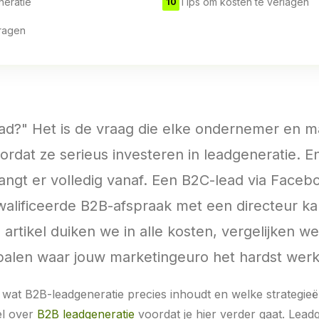
neratie
Tips om kosten te verlagen
10
ragen
ad?" Het is de vraag die elke ondernemer en m
rdat ze serieus investeren in leadgeneratie. En
ngt er volledig vanaf. Een B2C-lead via Faceb
alificeerde B2B-afspraak met een directeur k
e artikel duiken we in alle kosten, vergelijken w
palen waar jouw marketingeuro het hardst werk
n wat B2B-leadgeneratie precies inhoudt en welke strategieë
el over
B2B leadgeneratie
voordat je hier verder gaat. Leadg