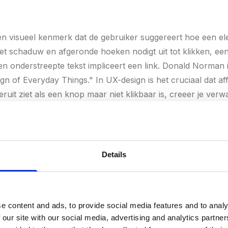
en visueel kenmerk dat de gebruiker suggereert hoe een el
 schaduw en afgeronde hoeken nodigt uit tot klikken, een
en onderstreepte tekst impliceert een link. Donald Norman
n of Everyday Things." In UX-design is het cruciaal dat aff
eruit ziet als een knop maar niet klikbaar is, creeer je verwa
Details
atie)
n verwijst naar bewegende elementen die de gebruikerserva
e content and ads, to provide social media features and to analy
itions, hover-effecten en micro-interactions. Goede animat
 our site with our social media, advertising and analytics partn
ulseert na klikken), begeleiden de aandacht en maken interf