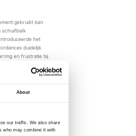
ement gebruikt kan
 schuifbalk
 introduceerde het
ordances duidelijk
rring en frustratie bij
About
ring verrijken:
se our traffic. We also share
ies geven feedback
ers who may combine it with
aces levendiger.