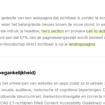
t gedeelte van een webpagina dat zichtbaar is zonder te sc
, waar het belangrijkste nieuws boven de vouw stond. In w
ste indruk: je headline,
hero section
en primaire
call-to-act
ont aan dat 57% van de paginaweergavetijd wordt besteed
kernboodschap direct zichtbaar is op je
landingspagina
.
oegankelijkheid)
is het ontwerpen van websites en apps zodat ze bruikbaar z
visuele, auditieve, motorische of cognitieve beperkingen. D
oldoende kleurcontrast, toetsenbordnavigatie en correcte
AG 2.1-richtlijnen (Web Content Accessibility Guidelines)