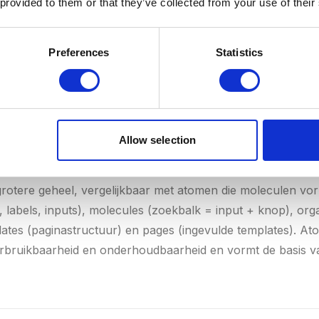
 provided to them or that they’ve collected from your use of their
rtragen de pagina, leiden af of veroorzaken motion sickness
ctioneel zijn en niet langer duren dan 300-500 millisecon
jk voor de beste prestaties.
Preferences
Statistics
Allow selection
 methodologie van Brad Frost waarbij je interfaces opbouwt
rotere geheel, vergelijkbaar met atomen die moleculen vor
, labels, inputs), molecules (zoekbalk = input + knop), or
plates (paginastructuur) en pages (ingevulde templates). At
herbruikbaarheid en onderhoudbaarheid en vormt de basis