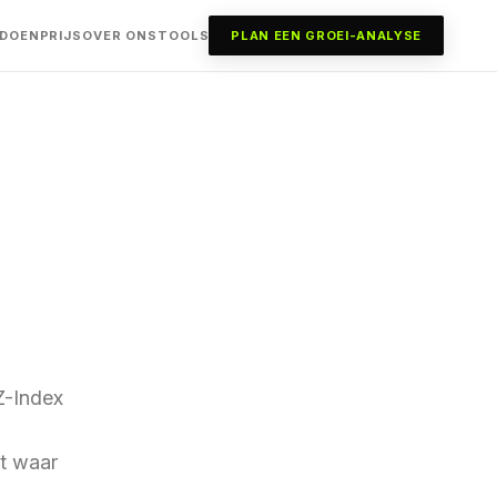
 DOEN
PRIJS
OVER ONS
TOOLS
PLAN EEN GROEI-ANALYSE
Z-Index
et waar