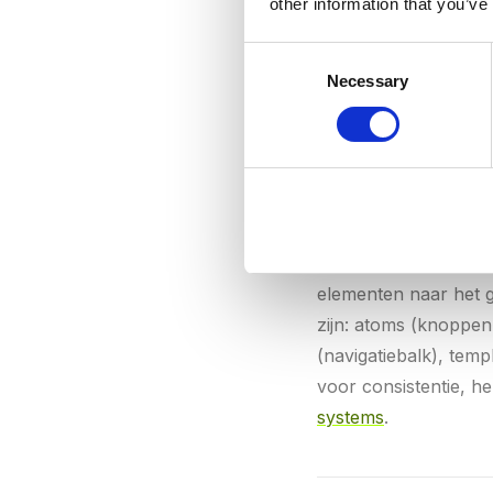
other information that you’ve
Slechte animaties ve
animaties moeten fun
Consent
animaties waar mogeli
Necessary
Selection
Atomic Design
Atomic design
is een
elementen naar het g
zijn: atoms (knoppen
(navigatiebalk), tem
voor consistentie, 
systems
.