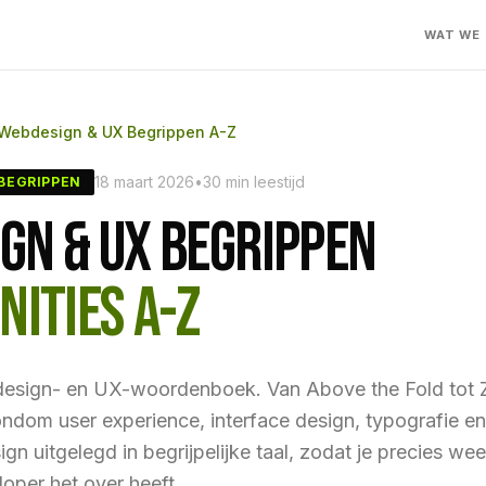
WAT WE
Webdesign & UX Begrippen A-Z
18 maart 2026
•
30 min leestijd
 BEGRIPPEN
GN & UX BEGRIPPEN
NITIES A-Z
esign- en UX-woordenboek. Van Above the Fold tot 
ondom user experience, interface design, typografie en
n uitgelegd in begrijpelijke taal, zodat je precies we
loper het over heeft.