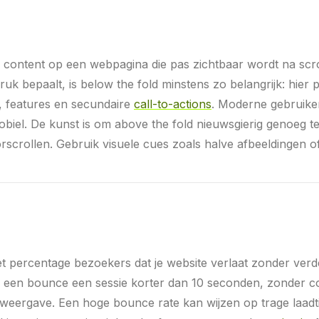
le content op een webpagina die pas zichtbaar wordt na sc
ruk bepaalt, is below the fold minstens zo belangrijk: hier 
f, features en secundaire
call-to-actions
. Moderne gebruike
obiel. De kunst is om above the fold nieuwsgierig genoeg t
scrollen. Gebruik visuele cues zoals halve afbeeldingen of 
et percentage bezoekers dat je website verlaat zonder verder
s een bounce een sessie korter dan 10 seconden, zonder c
eergave. Een hoge bounce rate kan wijzen op trage laadti