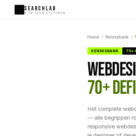
SEARCHLAB
AI IN JOUW SYSTEMEN
Home
/
Kennisbank
/
KENNISBANK
70+
WEBDESI
70+ DEFI
Het complete webd
— alle begrippen r
responsive webdesig
je designer of deve