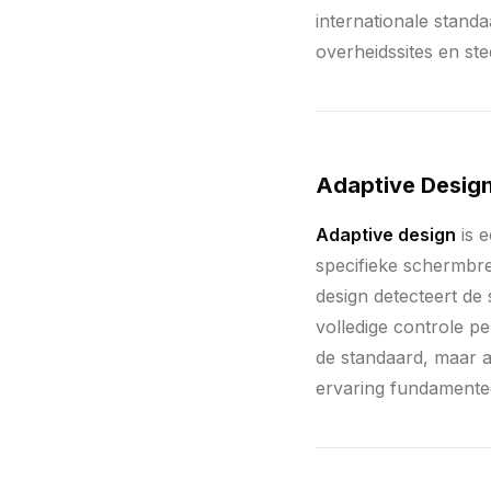
internationale standaa
overheidssites en st
Adaptive Desig
Adaptive design
is 
specifieke schermbree
design detecteert de
volledige controle p
de standaard, maar a
ervaring fundamentee