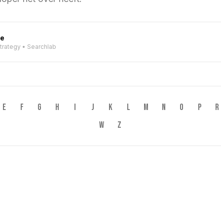
ve
Strategy • Searchlab
E
F
G
H
I
J
K
L
M
N
O
P
R
W
Z