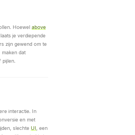
rollen. Hoewel
above
plaats je verdiepende
rs zijn gewend om te
e maken dat
pijlen.
e interactie. In
onversie en met
jden, slechte
UI
, een