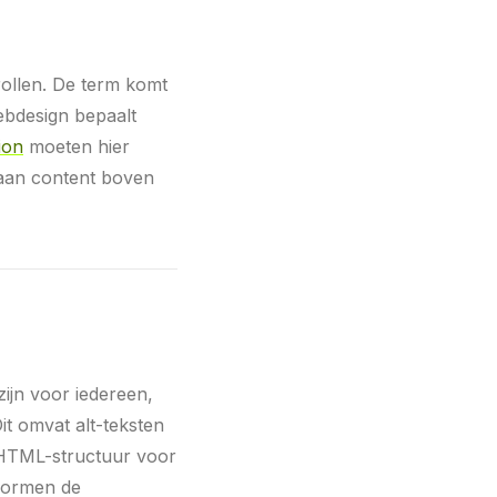
rollen. De term komt
ebdesign bepaalt
ion
moeten hier
 aan content boven
ijn voor iedereen,
it omvat alt-teksten
 HTML-structuur voor
 vormen de