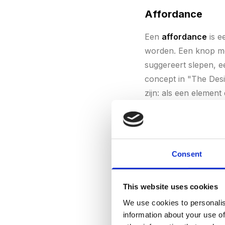
Affordance
Een
affordance
is e
worden. Een knop met
suggereert slepen, e
concept in "The Desig
zijn: als een element 
de gebruiker.
Consent
Animation (Anim
This website uses cookies
Animatie
in webdesig
We use cookies to personalis
fade-ins, slide-trans
information about your use of
(een knop die kort p