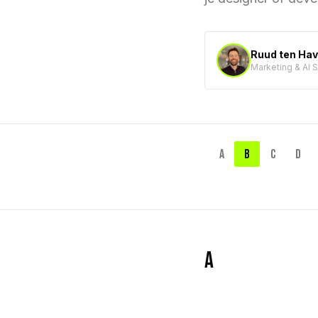
Ruud ten Ha
Marketing & AI 
A
B
C
D
A