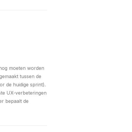
ie nog moeten worden
 gemaakt tussen de
r de huidige sprint).
kste UX-verbeteringen
er bepaalt de