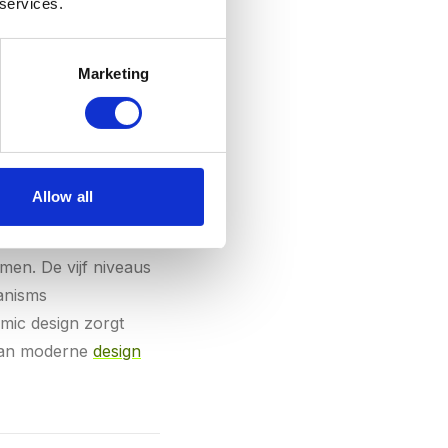
 services.
. De vuistregel:
den. Gebruik CSS-
Marketing
Allow all
 vanuit de kleinste
men. De vijf niveaus
ganisms
omic design zorgt
 van moderne
design