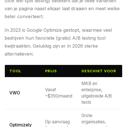
(ook wel split testing) betekent dat je twee varianten
van je pagina naast elkaar laat draaien en meet welke
beter converteert.
In 2023 is Google Optimize gestopt, waarmee veel
bedrijven hun favoriete (gratis) A/B testing tool
kwijtraakten. Gelukkig zijn er in 2026 sterke
alternatieven:
TOOL
PRIJS
GESCHIKT VOOR
MKB en
Vanaf
enterprise,
VWO
~$350/maand
uitgebreide A/B
tests
Grote
Op aanvraag
organisaties,
Optimizely