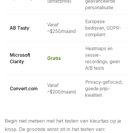
(enterprise)
geavanceerde
personalisatie
Europese
Vanaf
AB Tasty
bedrijven, GDPR-
~$250/maand
compliant
Heatmaps en
Microsoft
sessie-
Gratis
Clarity
recordings, geen
A/B tests
Privacy-gefocsut,
Vanaf
Convert.com
goede prijs-
~$200/maand
kwaliteit
Begin niet meteen met het testen van kleurtjes op je
knop. De grootste winst zit in het testen van: