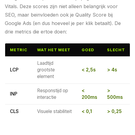
Vitals. Deze scores zijn niet alleen belangrijk voor
SEO, maar beinvloeden ook je Quality Score bij
Google Ads (en dus hoeveel je per klik betaalt). De
drie metrics die ertoe doen:
METRIC
WAT HET MEET
GOED
SLECHT
Laadtijd
LCP
grootste
< 2,5s
> 4s
element
Responstijd op
<
>
INP
interactie
200ms
500ms
CLS
Visuele stabiliteit
< 0,1
> 0,25