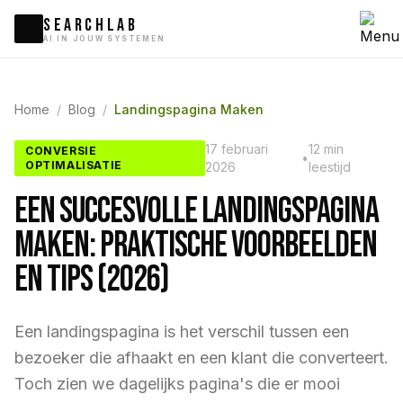
SEARCHLAB
AI IN JOUW SYSTEMEN
Home
/
Blog
/
Landingspagina Maken
17 februari
12 min
CONVERSIE
•
OPTIMALISATIE
2026
leestijd
Een Succesvolle Landingspagina
Maken: Praktische Voorbeelden
en Tips (2026)
Een landingspagina is het verschil tussen een
bezoeker die afhaakt en een klant die converteert.
Toch zien we dagelijks pagina's die er mooi