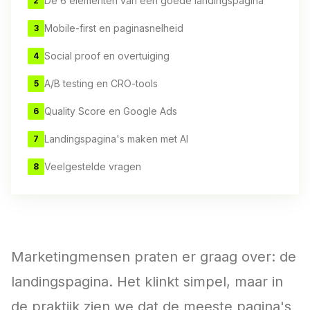
De 6 elementen van een goede landingspagina
2
Mobile-first en paginasnelheid
3
Social proof en overtuiging
4
A/B testing en CRO-tools
5
Quality Score en Google Ads
6
Landingspagina's maken met AI
7
Veelgestelde vragen
8
Marketingmensen praten er graag over: de
landingspagina. Het klinkt simpel, maar in
de praktijk zien we dat de meeste pagina's