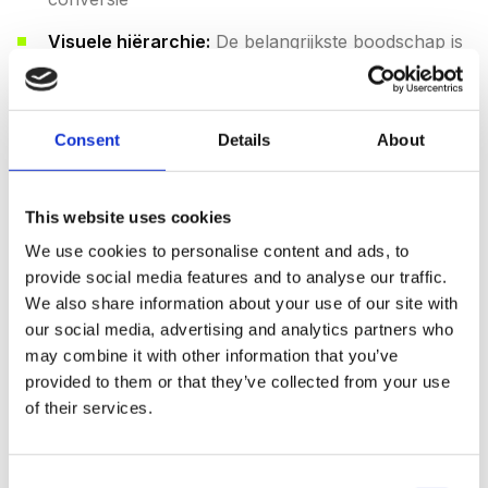
Visuele hiërarchie:
De belangrijkste boodschap is
het grootst, de CTA-button valt op door kleur en
grootte
Consent
Details
About
Consistente kleuren:
Maximaal twee tot drie
kleuren, met een contrasterende kleur voor je
CTA
This website uses cookies
Echte foto's:
Stockfoto's zijn herkenbaar en
We use cookies to personalise content and ads, to
wekken wantrouwen. Gebruik eigen foto's van je
provide social media features and to analyse our traffic.
team, kantoor of product
We also share information about your use of our site with
our social media, advertising and analytics partners who
Leesbaarheid:
Minimaal 16px fonttekst, donkere
may combine it with other information that you’ve
tekst op lichte achtergrond, korte alinea's
provided to them or that they’ve collected from your use
of their services.
2.5 Een sterke call-to-action (CTA)
Consent