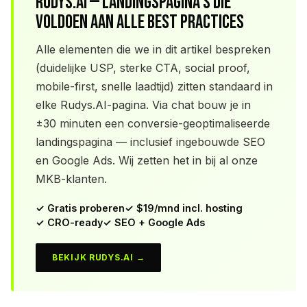
Rudys.AI — Landingspagina's die
voldoen aan alle best practices
Alle elementen die we in dit artikel bespreken
(duidelijke USP, sterke CTA, social proof,
mobile-first, snelle laadtijd) zitten standaard in
elke Rudys.AI-pagina. Via chat bouw je in
±30 minuten een conversie-geoptimaliseerde
landingspagina — inclusief ingebouwde SEO
en Google Ads. Wij zetten het in bij al onze
MKB-klanten.
✓ Gratis proberen
✓ $19/mnd incl. hosting
✓ CRO-ready
✓ SEO + Google Ads
BEKIJK RUDYS.AI →